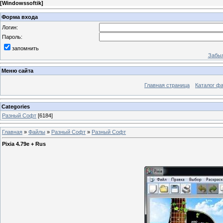
[
Windowssoftik
]
Форма входа
Логин:
Пароль:
запомнить
Забыл
Меню сайта
Главная страница
Каталог ф
Categories
Разный Софт
[6184]
Главная
»
Файлы
»
Разный Софт
»
Разный Софт
Pixia 4.79e + Rus