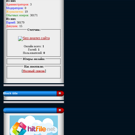
Из них
Администраторов:
3
Модераторов:
0
Журналистов:
19
Обычных юзеров:
30171
Из них
Парней:
30179
Девушек:
15
Счетчик:
Онлайн всего:
1
Гостей:
1
Пользователей:
0
Юзеры онлайн:
Нас посетили:
[
]
Полный список
Block title
...