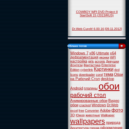
COWBOY WPI DVD Project II
StartSoft 15 (2013/RUS)
Dr.Web CureIt! 6.00.16 [09.11.2012]
Облако тегов
Windows 7
x86
x64
Ultimate
дефрагментация
иконки
WPI
настройка
girls
acronis
Девушки
фэнтези
Фантастика
Enterprise
Картинки
Edition
cyberlink
dvd
тема
Обои
Icons
downloader
corel
на Рабочий Стол
desktop
обои
Android
плагины
рабочий стол
Анимированные обои
Видео
обои
Windows
Dr.Web
cracked
фото
Adobe
excel
free
Converter
3D
Юмор
животные
Wallpaper
wallpapers
природа
оформление
Архитектура
города