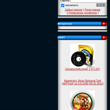
Пароль:
запомнить
Забыл пароль
|
Регистрация
[
Управление профилем
]
Интересное
СОФТ
Zemana AntiLogger 1.9.3.207
Kaspersky Virus Removal Tool
(AVPTool) 11.0.0.1245 [26.11.2012]