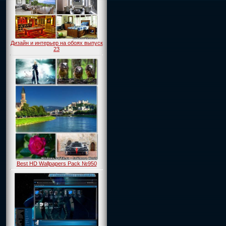
Дизайн и интерьер на обоях выпуск
23
Best HD Wallpapers Pack №950