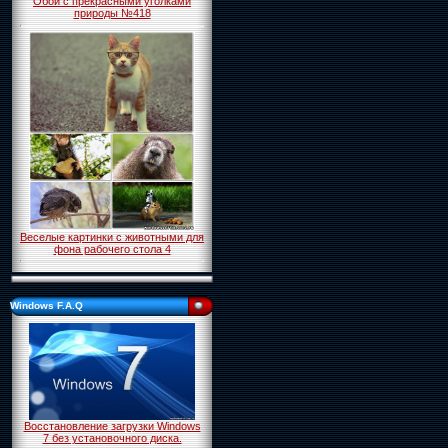
Обои с прекрасными уголками
природы №418
Веселые картинки с животными для
фона рабочего стола 4
Windows F.A.Q
Восстановление загрузки Windows
7 без установочного диска.