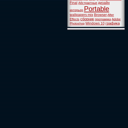
Final
дизайн
Абстрактные
Portable
интерьер
wallpapers mix
Browser
After
сборник
Effects
программа
Adobe
графика
Windows 10
Photoshop