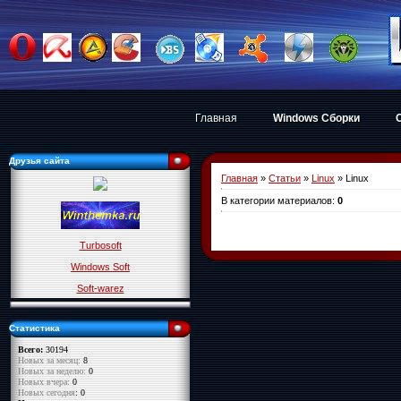
Главная
Windows Сборки
Друзья сайта
Главная
»
Статьи
»
Linux
» Linux
В категории материалов
:
0
Turbosoft
Windows Soft
Soft-warez
Статистика
Всего:
30194
Новых за месяц:
8
Новых за неделю:
0
Новых вчера:
0
Новых сегодня
: 0