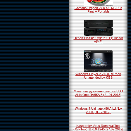
Comodo Dragon 27.0.4.0 ML/Rus
Final + Portable
Denon Classic Style 2.1.1 (Skin for
AIMP)
Windows Player 2.2.0.0 RePack
Unattended by KGS
Мультизагрузочная флешка USB
All in One ПАЛКА 3 (21.01.2013)
Windows 7 Ultimate x86 A.L.I.N.A
v.1.0 (RUS/2012)
Kaspersky Virus Removal Tool
(AVPTool) 11.0.0.1245 [27.09.2012]