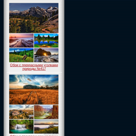
Обои с прекрасными уголками
природы №417