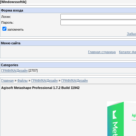
[
Windowssoftik
]
Форма входа
Логин:
Пароль:
запомнить
Забыл
Меню сайта
Главная страница
Каталог ф
Categories
ГРАФИКА/Дизайн
[2707]
Главная
»
Файлы
»
ГРАФИКА/Дизайн
»
ГРАФИКА/Дизайн
Agisoft Metashape Professional 1.7.2 Build 11942