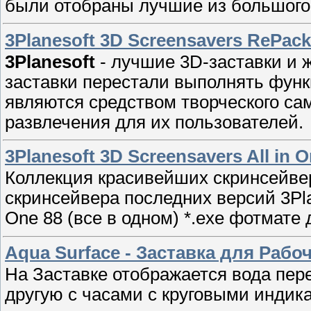
были отобраны лучшие из большого 
3Planesoft 3D Screensavers RePac
3Planesoft
- лучшие 3D-заставки и 
заставки перестали выполнять функ
являются средством творческого са
развлечения для их пользователей.
3Planesoft 3D Screensavers All in 
Коллекция красивейших скринсейверо
скринсейвера последних версий 3Pla
One 88 (все в одном) *.exe фотмате 
Aqua Surface - Заставка для Рабо
На Заставке отображается вода пер
другую с часами с круговыми индика