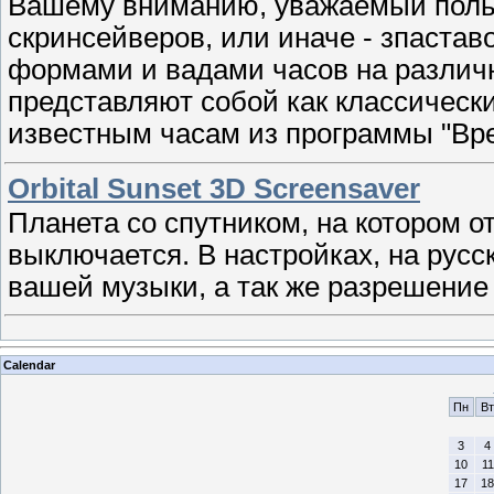
Вашему вниманию, уважаемый польз
скринсейверов, или иначе - зпастав
формами и вадами часов на различ
представляют собой как классическ
известным часам из программы "Вре
Orbital Sunset 3D Screensaver
Планета со спутником, на котором о
выключается. В настройках, на рус
вашей музыки, а так же разрешение 
Calendar
Пн
Вт
3
4
10
11
17
18