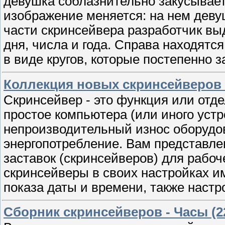
девушка соблазнительно закусывает
изображение меняется: на нем деву
части скринсейвера разработчик вы
дня, числа и года. Справа находятс
в виде кругов, которые постепенно 
Коллекция новых скринсейверов о
Скринсейвер - это функция или отд
простое компьютера (или иного устр
непроизводительный износ оборудова
энергопотребление. Вам представле
заставок (скринсейверов) для рабоч
скринсейверы в своих настройках 
показа даты и времени, также наст
Сборник скринсейверов - Часы (2