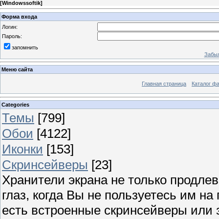
[
Windowssoftik
]
Форма входа
Логин:
Пароль:
запомнить
Забыл
Меню сайта
Главная страница
Каталог ф
Categories
Темы
[799]
Обои
[4122]
Иконки
[153]
Скринсейверы
[23]
Хранители экрана не только продлев
глаз, когда Вы не пользуетесь им н
есть встроенные скринсейверы или з