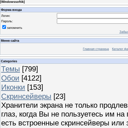
[
Windowssoftik
]
Форма входа
Логин:
Пароль:
запомнить
Забыл
Меню сайта
Главная страница
Каталог ф
Categories
Темы
[799]
Обои
[4122]
Иконки
[153]
Скринсейверы
[23]
Хранители экрана не только продлев
глаз, когда Вы не пользуетесь им н
есть встроенные скринсейверы или з