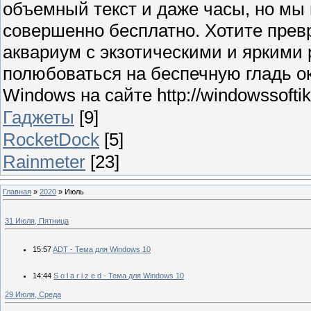
объемный текст и даже часы, но мы
совершенно бесплатно. Хотите прев
аквариум с экзотическими и яркими
полюбоваться на беспечную гладь о
Windows на сайте http://windowssoftik.
Гаджеты
[9]
RocketDock
[5]
Rainmeter
[23]
Главная
»
2020
»
Июль
31 Июля, Пятница
15:57
ADT - Тема для Windows 10
14:44
S o l a r i z e d - Тема для Windows 10
29 Июля, Среда