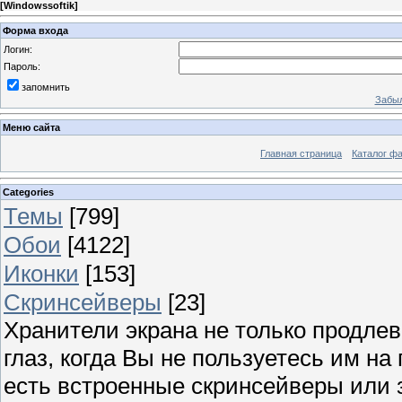
[
Windowssoftik
]
Форма входа
Логин:
Пароль:
запомнить
Забыл
Меню сайта
Главная страница
Каталог ф
Categories
Темы
[799]
Обои
[4122]
Иконки
[153]
Скринсейверы
[23]
Хранители экрана не только продлев
глаз, когда Вы не пользуетесь им н
есть встроенные скринсейверы или з