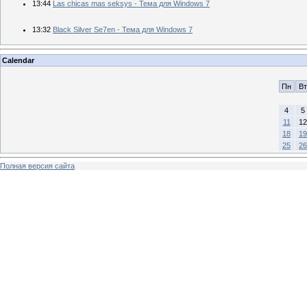
13:44
Las chicas mas seksys - Тема для Windows 7
13:32
Black Silver Se7en - Тема для Windows 7
Calendar
Пн
Вт
4
5
11
12
18
19
25
26
Полная версия сайта