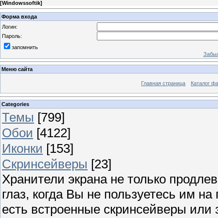
[
Windowssoftik
]
Форма входа
Логин:
Пароль:
запомнить
Забыл
Меню сайта
Главная страница
Каталог ф
Categories
Темы
[799]
Обои
[4122]
Иконки
[153]
Скринсейверы
[23]
Хранители экрана не только продлев
глаз, когда Вы не пользуетесь им н
есть встроенные скринсейверы или з