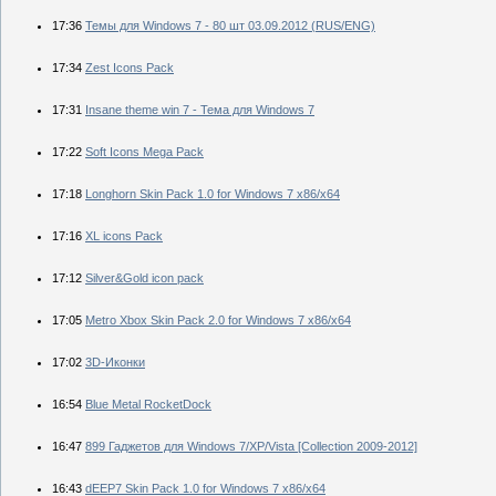
17:36
Темы для Windows 7 - 80 шт 03.09.2012 (RUS/ENG)
17:34
Zest Icons Pack
17:31
Insane theme win 7 - Тема для Windows 7
17:22
Soft Icons Mega Pack
17:18
Longhorn Skin Pack 1.0 for Windows 7 x86/x64
17:16
XL icons Pack
17:12
Silver&Gold icon pack
17:05
Metro Xbox Skin Pack 2.0 for Windows 7 x86/x64
17:02
3D-Иконки
16:54
Blue Metal RocketDock
16:47
899 Гаджетов для Windows 7/XP/Vista [Collection 2009-2012]
16:43
dEEP7 Skin Pack 1.0 for Windows 7 x86/x64