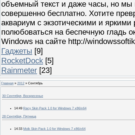
объемный текст и даже часы, но мы
совершенно бесплатно. Хотите прев
аквариум с экзотическими и яркими
полюбоваться на беспечную гладь о
Windows на сайте http://windowssoftik.
Гаджеты
[9]
RocketDock
[5]
Rainmeter
[23]
Главная
»
2012
»
Сентябрь
30 Сентября, Воскресенье
14:49
Racy Skin Pack 1.0 for Windows 7 x86/x64
28 Сентября, Пятница
14:33
Molk Skin Pack 1.0 for Windows 7 x86/x64