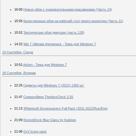
16:00
Новые обои с очаровательными красавицами (Часть 14)
15:55
Качественные обои на рабочий стол твоего монитора (Часть 11)
15:52
Эротические обои девушек (часть 128)
14:22
Win 7 Ultimate themepack - Тема для Windows 7
19 Сентября, Среда
10:51
Ashen - Тема для Windows 7
18 Сентября, Вторник
22:25
Гаджеты для Windows 7 (2012) 1300 шт.
21:47
Скринсейвер TheAeroClock 2.55
21:13
3Planesoft Screensavers Full Pack (2011-2012/Rus/Eng)
21:09
RocketDock Blue Glass by Kubines
21:06
GrV Icons pack