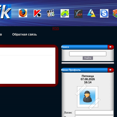
|
RSS
ов
Обратная связь
Поиск
Мини Профиль
Пятница
07.08.2026
16:14
Логин: