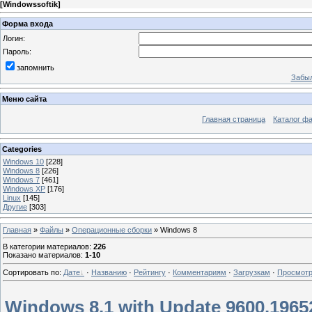
[
Windowssoftik
]
Форма входа
Логин:
Пароль:
запомнить
Забыл
Меню сайта
Главная страница
Каталог ф
Categories
Windows 10
[228]
Windows 8
[226]
Windows 7
[461]
Windows XP
[176]
Linux
[145]
Другие
[303]
Главная
»
Файлы
»
Операционные сборки
» Windows 8
В категории материалов
:
226
Показано материалов
:
1-10
Сортировать по
:
Дате
·
Названию
·
Рейтингу
·
Комментариям
·
Загрузкам
·
Просмот
Windows 8.1 with Update 9600.19652