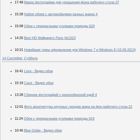
17:48
Макро фотографии для украшения фона рабочего стола 37
15:28
Набор обоев с автомобилями разных марок 4
15:08
Обои с прекрасными уголками природы 620
14:25
Best HD Wallpapers Pack №1023
10:21
Новейшие темы оформления для Windows 7 и Windows 8 (15.09.2013)
14 Сентября, Суббота
16:41
Love - Видео обои
15:19
Cave - Видео обои
13:28
Сборник фотографий с разнообразной едой 4
12:01
Фото архитектуры крупных городов мира на фон рабочего стола 22
11:24
Обои с прекрасными уголками природы 619
10:46
Blue Globe - Видео обои