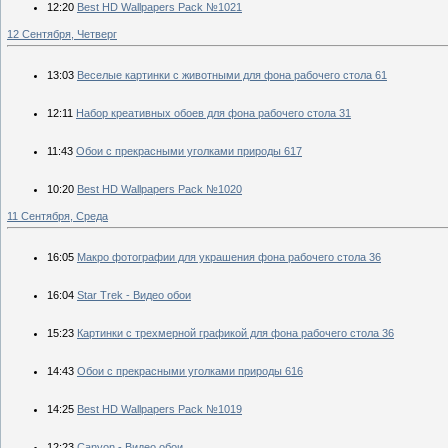
12:20
Best HD Wallpapers Pack №1021
12 Сентября, Четверг
13:03
Веселые картинки с животными для фона рабочего стола 61
12:11
Набор креативных обоев для фона рабочего стола 31
11:43
Обои с прекрасными уголками природы 617
10:20
Best HD Wallpapers Pack №1020
11 Сентября, Среда
16:05
Макро фотографии для украшения фона рабочего стола 36
16:04
Star Trek - Видео обои
15:23
Картинки с трехмерной графикой для фона рабочего стола 36
14:43
Обои с прекрасными уголками природы 616
14:25
Best HD Wallpapers Pack №1019
12:23
Canyon - Видео обои