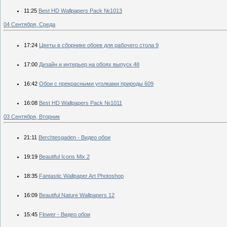
11:25
Best HD Wallpapers Pack №1013
04 Сентября, Среда
17:24
Цветы в сборнике обоев для рабочего стола 9
17:00
Дизайн и интерьер на обоях выпуск 48
16:42
Обои с прекрасными уголками природы 609
16:08
Best HD Wallpapers Pack №1011
03 Сентября, Вторник
21:11
Berchtesgaden - Видео обои
19:19
Beautiful Icons Mix 2
18:35
Fantastic Wallpaper Art Photoshop
16:09
Beautiful Nature Wallpapers 12
15:45
Flower - Видео обои