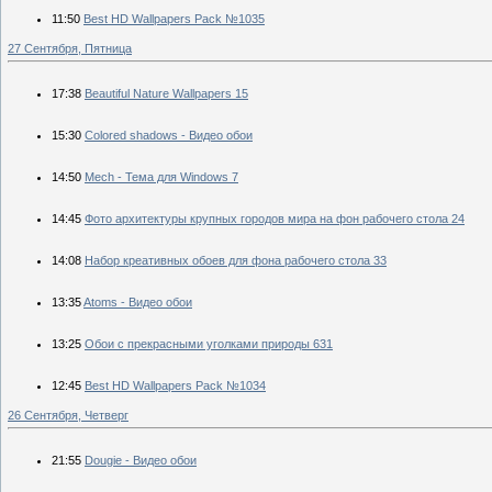
11:50
Best HD Wallpapers Pack №1035
27 Сентября, Пятница
17:38
Beautiful Nature Wallpapers 15
15:30
Colored shadows - Видео обои
14:50
Mech - Тема для Windows 7
14:45
Фото архитектуры крупных городов мира на фон рабочего стола 24
14:08
Набор креативных обоев для фона рабочего стола 33
13:35
Atoms - Видео обои
13:25
Обои с прекрасными уголками природы 631
12:45
Best HD Wallpapers Pack №1034
26 Сентября, Четверг
21:55
Dougie - Видео обои