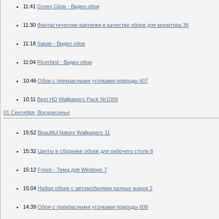
11:41
Green Glow - Видео обои
11:30
Фантастические картинки в качестве обоев для монитора 36
11:18
Salute - Видео обои
11:04
Riverbed - Видео обои
10:46
Обои с прекрасными уголками природы 607
10:11
Best HD Wallpapers Pack №1009
01 Сентября, Воскресенье
15:52
Beautiful Nature Wallpapers 11
15:32
Цветы в сборнике обоев для рабочего стола 8
15:12
Fresh - Тема для Windows 7
15:04
Набор обоев с автомобилями разных марок 2
14:39
Обои с прекрасными уголками природы 606