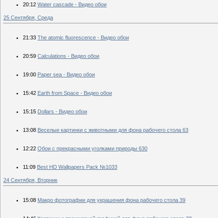
20:12
Water cascade - Видео обои
25 Сентября, Среда
21:33
The atomic fluorescence - Видео обои
20:59
Calculations - Видео обои
19:00
Paper sea - Видео обои
15:42
Earth from Space - Видео обои
15:15
Dollars - Видео обои
13:08
Веселые картинки с животными для фона рабочего стола 63
12:22
Обои с прекрасными уголками природы 630
11:09
Best HD Wallpapers Pack №1033
24 Сентября, Вторник
15:08
Макро фотографии для украшения фона рабочего стола 39