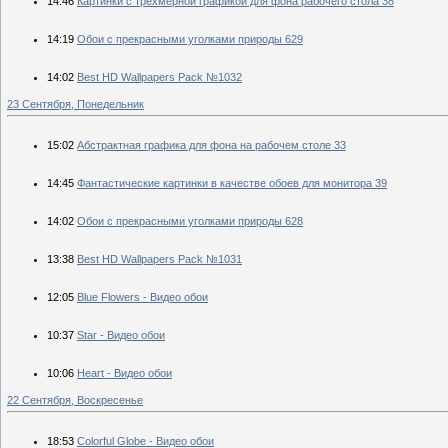
14:46
Картинки с трехмерной графикой для фона рабочего стола 38
14:19
Обои с прекрасными уголками природы 629
14:02
Best HD Wallpapers Pack №1032
23 Сентября, Понедельник
15:02
Абстрактная графика для фона на рабочем столе 33
14:45
Фантастические картинки в качестве обоев для монитора 39
14:02
Обои с прекрасными уголками природы 628
13:38
Best HD Wallpapers Pack №1031
12:05
Blue Flowers - Видео обои
10:37
Star - Видео обои
10:06
Heart - Видео обои
22 Сентября, Воскресенье
18:53
Colorful Globe - Видео обои