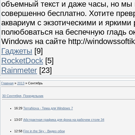
объемный текст и даже часы, но мы
совершенно бесплатно. Хотите прев
аквариум с экзотическими и яркими
полюбоваться на беспечную гладь о
Windows на сайте http://windowssoftik.
Гаджеты
[9]
RocketDock
[5]
Rainmeter
[23]
Главная
»
2013
»
Сентябрь
30 Сентября, Понедельник
16:29
TerraNova - Тема для Windows 7
13:07
Абстрактная графика для фона на рабочем столе 34
12:58
Fire in the Sky - Видео обои