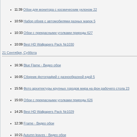
11:39
Обои для монитора с космическим уклоном 22
10:59
Набор обоев с автомобилями разных марок 5
10:33
Обои с прекрасными уголками природы 627
10:09
Best HD Wallpapers Pack №1030
21 Сентября, Суббота
16:36
Blue Flame - Видео обои
16:05
Сборник фотографий с разнообразной едой 5
15:56
Фото архитектуры крупных городов мира на фон рабочего стола 23
15:03
Обои с прекрасными уголками природы 626
14:25
Best HD Wallpapers Pack №1029
12:38
Frame - Видео обои
10:21
Autumn leaves - Видео обои