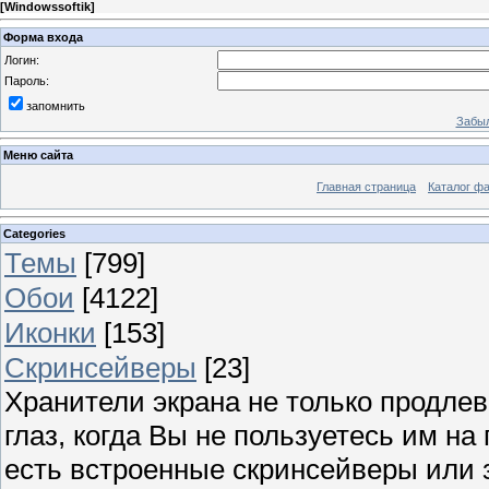
[
Windowssoftik
]
Форма входа
Логин:
Пароль:
запомнить
Забыл
Меню сайта
Главная страница
Каталог ф
Categories
Темы
[799]
Обои
[4122]
Иконки
[153]
Скринсейверы
[23]
Хранители экрана не только продлев
глаз, когда Вы не пользуетесь им н
есть встроенные скринсейверы или з