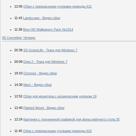
12:05
Обои с прекрасными уголками природы 611
11:43
Landscape - Видео обои
11:38
Best HD Wallpapers Pack №1014
05 Сентября, Четверг
20:39
SS GreenLife - Тема для Windows 7
20:09
Dota 2 - Тема для Windows 7
19:10
Osmose - Видео обои
14:30
Mars - Видео обои
12:52
Обои для монитора с космическим уклоном 19
12:40
Painted Wood - Видео обои
12:24
Картинки с трехмерной графикой для фона рабочего стола 35
11:45
Обои с прекрасными уголками природы 610