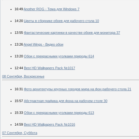
16:49
Another ROG - Тема для Windows 7
14:20
Цветы в сборнике обоев для рабочего стола 10
13:55
Фантастические картинки в качестве обоев для монитора 37
13:26
Angel Wings - Видео обои
13:20
Обои с прекрасными уголками природы 614
12:44
Best HD Wallpapers Pack №1017
08 Сентября, Воскресенье
16:31
Фото архитектуры крупных городов мира на фон рабочего стола 21
15:57
Абстрактная графика для фона на рабочем столе 30
15:33
Обои с прекрасными уголками природы 613
14:59
Best HD Wallpapers Pack №1016
07 Сентября, Суббота