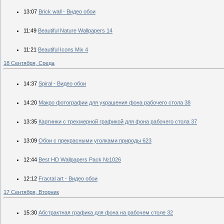
13:07
Brick wall - Видео обои
11:49
Beautiful Nature Wallpapers 14
11:21
Beautiful Icons Mix 4
18 Сентября, Среда
14:37
Spiral - Видео обои
14:20
Макро фотографии для украшения фона рабочего стола 38
13:35
Картинки с трехмерной графикой для фона рабочего стола 37
13:09
Обои с прекрасными уголками природы 623
12:44
Best HD Wallpapers Pack №1026
12:12
Fractal art - Видео обои
17 Сентября, Вторник
15:30
Абстрактная графика для фона на рабочем столе 32