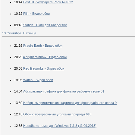
10:44
Best HD Wallpapers Pack №1022
10:12
Film - Видео обои
09:46
Station - Скин для Kaspersky
13 Сентября, Пятница
21:16
Fragile Earth - Видео обои
20:29
A bright rainbow - Видео обои
20:03
Red fireworks - Видео обои
19:06
Watch - Видео обои
14:04
Абстрактная графика для фона на рабочем столе 31
13:30
Набор юмористических картинок для фона рабочего стола 9
12:43
Обои с прекрасными уголками природы 618
12:35
Новейшие темы для Windows 7 & 8 (11.09.2013)