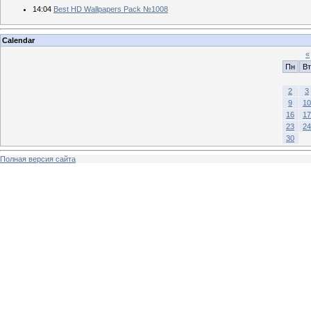
14:04
Best HD Wallpapers Pack №1008
Calendar
«
Пн
Вт
2
3
9
10
16
17
23
24
30
Полная версия сайта