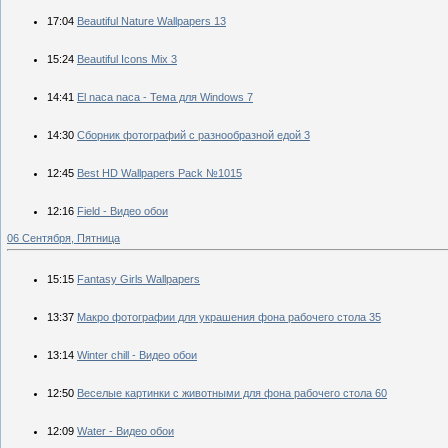
17:04
Beautiful Nature Wallpapers 13
15:24
Beautiful Icons Mix 3
14:41
El naca naca - Тема для Windows 7
14:30
Сборник фотографий с разнообразной едой 3
12:45
Best HD Wallpapers Pack №1015
12:16
Field - Видео обои
06 Сентября, Пятница
15:15
Fantasy Girls Wallpapers
13:37
Макро фотографии для украшения фона рабочего стола 35
13:14
Winter chill - Видео обои
12:50
Веселые картинки с животными для фона рабочего стола 60
12:09
Water - Видео обои