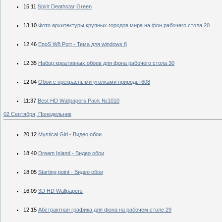
15:11
Spirit Deathstar Green
13:10
Фото архитектуры крупных городов мира на фон рабочего стола 20
12:46
EnoS W8 Port - Тема для windows 8
12:35
Набор креативных обоев для фона рабочего стола 30
12:04
Обои с прекрасными уголками природы 608
11:37
Best HD Wallpapers Pack №1010
02 Сентября, Понедельник
20:12
Mystical Girl - Видео обои
18:40
Dream Island - Видео обои
18:05
Starting point - Видео обои
16:09
3D HD Wallpapers
12:15
Абстрактная графика для фона на рабочем столе 29