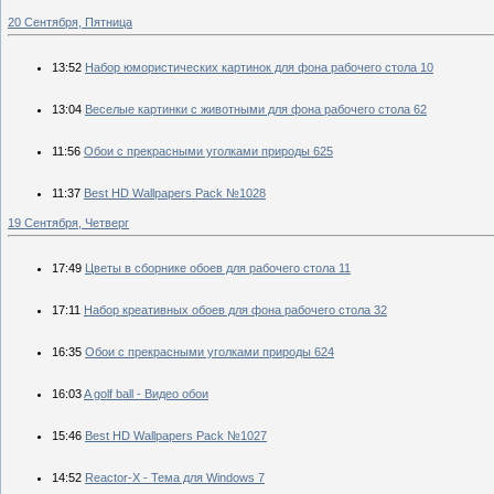
20 Сентября, Пятница
13:52
Набор юмористических картинок для фона рабочего стола 10
13:04
Веселые картинки с животными для фона рабочего стола 62
11:56
Обои с прекрасными уголками природы 625
11:37
Best HD Wallpapers Pack №1028
19 Сентября, Четверг
17:49
Цветы в сборнике обоев для рабочего стола 11
17:11
Набор креативных обоев для фона рабочего стола 32
16:35
Обои с прекрасными уголками природы 624
16:03
A golf ball - Видео обои
15:46
Best HD Wallpapers Pack №1027
14:52
Reactor-X - Тема для Windows 7