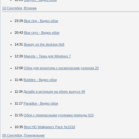
10 Сентября, Вторник
23:29
Blue ring - Видео обои
20:43
Blue rays - Видео обои
14:31
Beauty on the desktop №8
12:20
Maestix - Тема для Windows 7
12:00
Обои для монитора с космическим уклоном 20
11:46
Bubbles - Видео обои
11:34
Дизайн и интерьер на обоях выпуск 49
11:17
Paradise - Видео обои
11:15
Обои с прекрасными уголками природы 615
10:35
Best HD Wallpapers Pack №1018
09 Сентября, Понедельник