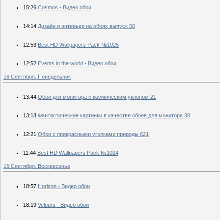
15:26
Cosmos - Видео обои
14:14
Дизайн и интерьер на обоях выпуск 50
12:53
Best HD Wallpapers Pack №1025
12:52
Events in the world - Видео обои
16 Сентября, Понедельник
13:44
Обои для монитора с космическим уклоном 21
13:13
Фантастические картинки в качестве обоев для монитора 38
12:21
Обои с прекрасными уголками природы 621
11:44
Best HD Wallpapers Pack №1024
15 Сентября, Воскресенье
18:57
Horizon - Видео обои
18:19
Velours - Видео обои