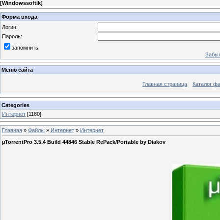
[
Windowssoftik
]
Форма входа
Логин:
Пароль:
запомнить
Забыл
Меню сайта
Главная страница
Каталог ф
Categories
Интернет
[1180]
Главная
»
Файлы
»
Интернет
»
Интернет
µTorrentPro 3.5.4 Build 44846 Stable RePack/Portable by Diakov