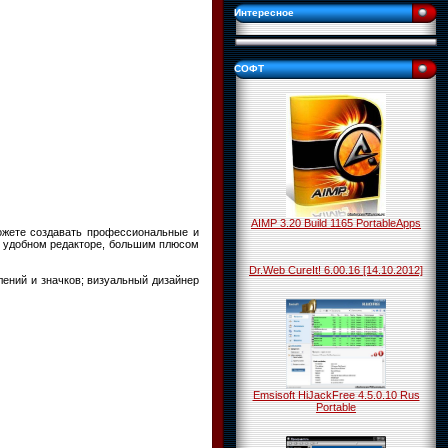
Интересное
СОФТ
AIMP 3.20 Build 1165 PortableApps
ожете создавать профессиональные и
в удобном редакторе, большим плюсом
Dr.Web CureIt! 6.00.16 [14.10.2012]
лений и значков; визуальный дизайнер
Emsisoft HiJackFree 4.5.0.10 Rus
Portable