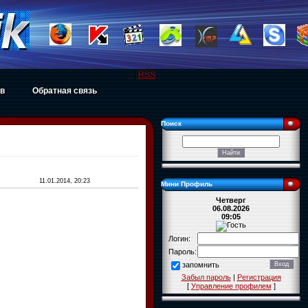
|
RSS
ов
Обратная связь
Поиск
11.01.2014, 20:23
Мини Профиль
Четверг
06.08.2026
09:05
Логин:
Пароль:
запомнить
Забыл пароль
|
Регистрация
[
Управление профилем
]