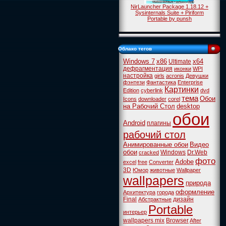
NirLauncher Package 1.18.12 +
Sysinternals Suite + Piriform
Portable by punsh
Облако тегов
Windows 7
x86
x64
Ultimate
дефрагментация
иконки
WPI
настройка
girls
acronis
Девушки
фэнтези
Фантастика
Enterprise
Картинки
Edition
cyberlink
dvd
тема
Обои
Icons
downloader
corel
на Рабочий Стол
desktop
обои
Android
плагины
рабочий стол
Анимированные обои
Видео
обои
Windows
Dr.Web
cracked
фото
Adobe
excel
free
Converter
3D
Юмор
животные
Wallpaper
wallpapers
природа
оформление
Архитектура
города
Final
дизайн
Абстрактные
Portable
интерьер
wallpapers mix
Browser
After