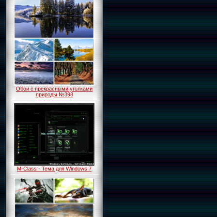
Обои с прекрасными уголками
природы №398
M-Class - Тема для Windows 7