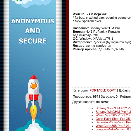
Изменения в версии
:
* fix bug: crashed after opening pages cre
* New spell checker
Название
: Softany WinCHM Pro
Версия
: 4.41 RePack + Portable
Год выхода
: 2013
ОС
: Windows XP/Vista/7/8.1
Интерфейс
: Русский (by loginvovchyk
Лекарство
: не требуется
Размер архива
: 7,19 Mb / 5,37 Mb
Категория
:
PORTABLE СОФТ
|
Добави
Просмотров
:
954
|
Загрузок
:
0
|
Рейтин
Другие новости по теме:
Softany WinCHM 4.32 Pr
Softany WinCHM Pro 4.3
Wise Care 365 Pro 2.20 B
Corel Paint Shop Pro X5 
Benvista PhotoZoom Pro 
Wise Care 365 Pro 2.21 
Longtion AutoRun Pro 8.