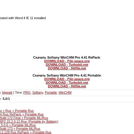
ated with Word if IE 11 installed
)
Скачать Softany WinCHM Pro 4.41 RePack
:
DOWNLOAD - File-space.org
DOWNLOAD - Turbobit.net
DOWNLOAD - Hitfile.net
Скачать Softany WinCHM Pro 4.41 Portable
:
DOWNLOAD - File-space.org
DOWNLOAD - Turbobit.net
DOWNLOAD - Hitfile.net
л
:
bigwatt
|
Теги
:
PRO
,
Softany
,
Portable
,
WinCHM
г
:
5.0
/
1
o + Rus + Portable Rus
4 Rus RePack + Portable Rus
uild 172 Final + Portable ML/Rus
SP2 15.2.0.12 Rus (Portable by Baltagy)
5.0.6 + Portable ML/Rus
Build 173 + Portable ML/Rus
0.2.128 Rus RePack + Portable Rus