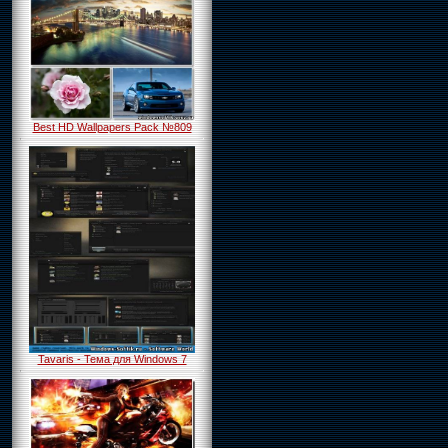
Best HD Wallpapers Pack №809
Tavaris - Тема для Windows 7