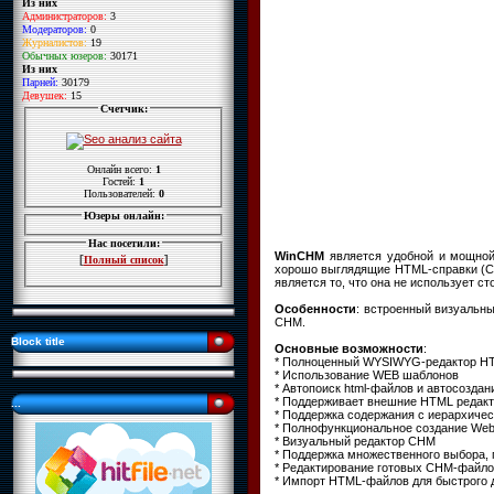
Из них
Администраторов:
3
Модераторов:
0
Журналистов:
19
Обычных юзеров:
30171
Из них
Парней:
30179
Девушек:
15
Счетчик:
Онлайн всего:
1
Гостей:
1
Пользователей:
0
Юзеры онлайн:
Нас посетили:
WinCHM
является удобной и мощной
[
]
Полный список
хорошо выглядящие HTML-справки (CH
является то, что она не использует 
Особенности
: встроенный визуальны
CHM.
Block title
Основные возможности
:
* Полноценный WYSIWYG-редактор HT
* Использование WEB шаблонов
* Автопоиск html-файлов и автосоздан
* Поддерживает внешние HTML редак
...
* Поддержка содержания с иерархичес
* Полнофункциональное создание Web 
* Визуальный редактор CHM
* Поддержка множественного выбора,
* Редактирование готовых CHM-файл
* Импорт HTML-файлов для быстрого 