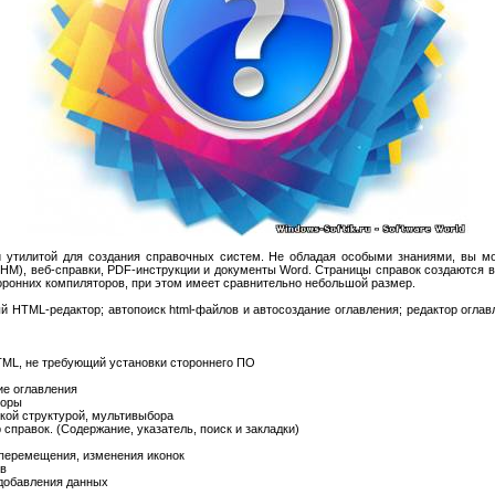
 утилитой для создания справочных систем. Не обладая особыми знаниями, вы м
M), веб-справки, PDF-инструкции и документы Word. Страницы справок создаются 
сторонних компиляторов, при этом имеет сравнительно небольшой размер.
й HTML-редактор; автопоиск html-файлов и автосоздание оглавления; редактор оглав
ML, не требующий установки стороннего ПО
ие оглавления
торы
кой структурой, мультивыбора
справок. (Содержание, указатель, поиск и закладки)
 перемещения, изменения иконок
ов
добавления данных