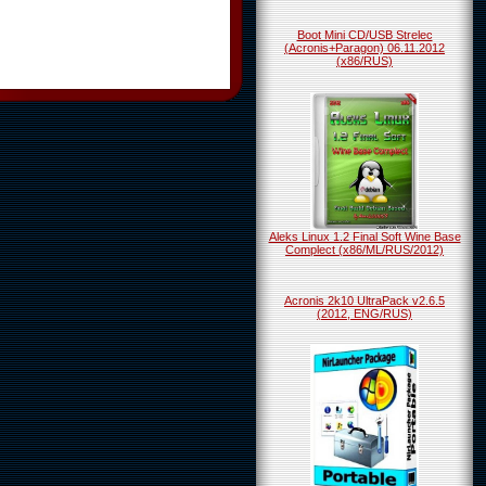
Boot Mini CD/USB Strelec
(Acronis+Paragon) 06.11.2012
(х86/RUS)
Aleks Linux 1.2 Final Soft Wine Base
Complect (x86/ML/RUS/2012)
Acronis 2k10 UltraPack v2.6.5
(2012, ENG/RUS)