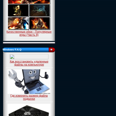
Качественные обои - Популярные
игры (Часть 8)
Windows F.A.Q
Как восстановить удаленные
файлы на компьютере
Где изменить размер файла
подкачки