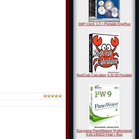
SMP Clock 1.3 + Portable Eng/Rus
RedCrab Calculator 4.32.00 Portable
Easypano PanoWeaver Professional
9.00.140623 Final + Rus