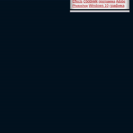
сборник
Effects
программа
Adobe
графика
Windows 10
Photoshop