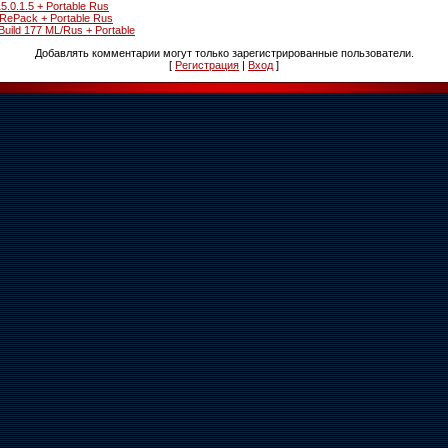
5.0.1.5 + Portable Rus
 RePack + Portable Rus
Build 177 ML/Rus + Portable
Добавлять комментарии могут только зарегистрированные пользователи.
[
Регистрация
|
Вход
]