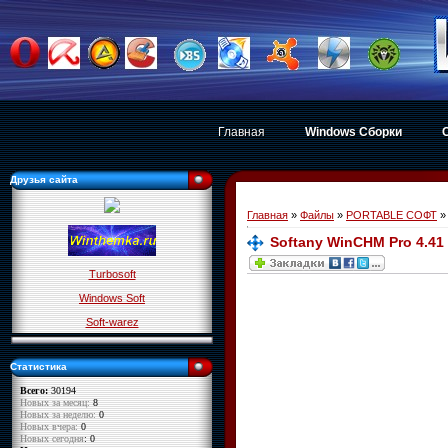
Главная
Windows Сборки
Друзья сайта
Главная
»
Файлы
»
PORTABLE СОФТ
Softany WinCHM Pro 4.41
Turbosoft
Windows Soft
Soft-warez
Статистика
Всего:
30194
Новых за месяц:
8
Новых за неделю:
0
Новых вчера:
0
Новых сегодня
: 0