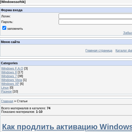
[
Windowssoftik
]
Форма входа
Логин:
Пароль:
запомнить
Забыл
Меню сайта
Главная страница
Каталог ф
Categories
Windows F.A.Q
[3]
Windows 8
[17]
Windows 7
[38]
Windows Vista
[1]
Windows XP
[6]
Linux
[0]
Разное
[10]
Главная
»
Статьи
Всего материалов в каталоге
:
74
Показано материалов
:
1-10
Как продлить активацию Windows 