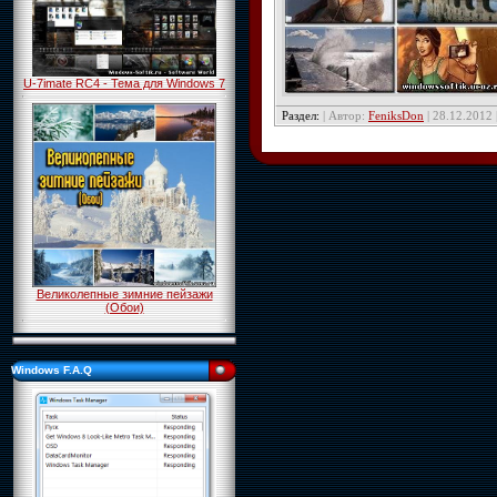
U-7imate RC4 - Тема для Windows 7
Раздел:
| Автор:
FeniksDon
| 28.12.2012
Великолепные зимние пейзажи
(Обои)
Windows F.A.Q