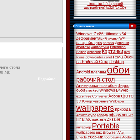
Linux Lite 1.0.4 (легкий
дистрибутив) [x32] (1xCD)
Облако тегов
Windows 7
x86
x64
Ultimate
дефрагментация
иконки
WPI
настройка
girls
acronis
Девушки
фэнтези
Фантастика
Enterprise
Картинки
Edition
cyberlink
dvd
тема
Обои
Icons
downloader
corel
на Рабочий Стол
desktop
обои
его стола
Android
плагины
108 Mb
рабочий стол
Подробнее
Анимированные обои
Видео
обои
Windows
Dr.Web
cracked
фото
Adobe
excel
free
Converter
3D
Юмор
животные
Wallpaper
wallpapers
природа
оформление
Архитектура
города
Final
дизайн
Абстрактные
Portable
интерьер
wallpapers mix
Browser
After
сборник
Effects
программа
Adobe