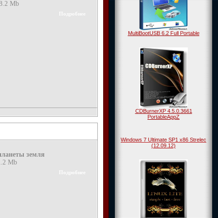
08.2 Mb
Подробнее
MultiBootUSB 6.2 Full Portable
CDBurnerXP 4.5.0.3661
PortableAppZ
Windows 7 Ultimate SP1 x86 Strelec
(12.09.12)
планеты земля
2.2 Mb
Подробнее