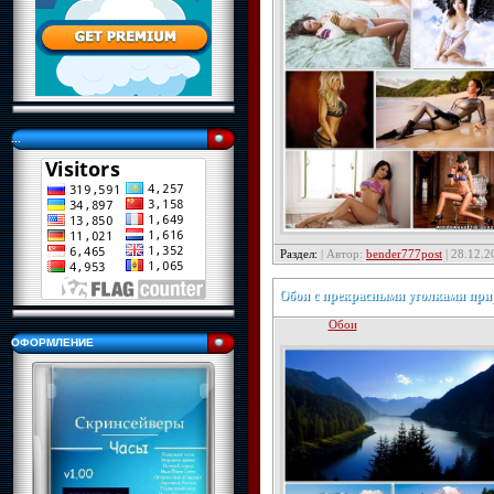
...
Раздел:
| Автор:
bender777post
| 28.12.2
Обои с прекрасными уголками пр
Обои
ОФОРМЛЕНИЕ