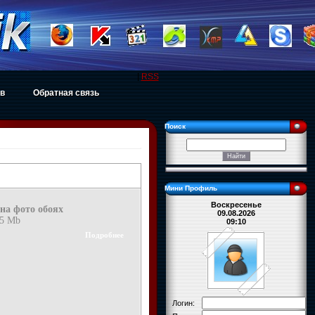
|
RSS
ов
Обратная связь
Поиск
Мини Профиль
Воскресенье
на фото обоях
09.08.2026
15 Mb
09:10
Подробнее
Логин: