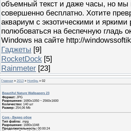
объемный текст и даже часы, но мы
совершенно бесплатно. Хотите прев
аквариум с экзотическими и яркими
полюбоваться на беспечную гладь о
Windows на сайте http://windowssoftik.
Гаджеты
[9]
RocketDock
[5]
Rainmeter
[23]
Главная
»
2013
»
Ноябрь
»
02
Beautiful Nature Wallpapers 23
Формат:
JPG
Разрешение:
1680x1050 ~ 2560x1600
Количество:
140 шт
Размер:
254,06 Mb
Core - Видео обои
Тип файла:
.mpg
Разрешение:
1680x1048
Продолжительность:
00:00:24