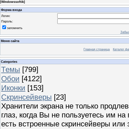
[
Windowssoftik
]
Форма входа
Логин:
Пароль:
запомнить
Забыл
Меню сайта
Главная страница
Каталог ф
Categories
Темы
[799]
Обои
[4122]
Иконки
[153]
Скринсейверы
[23]
Хранители экрана не только продлев
глаз, когда Вы не пользуетесь им н
есть встроенные скринсейверы или з