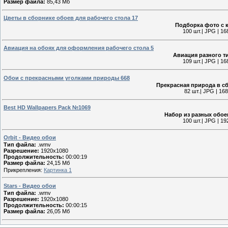
Размер файла:
85,43 Мб
Цветы в сборнике обоев для рабочего стола 17
Подборка фото с 
100 шт.| JPG | 16
Авиация на обоях для оформления рабочего стола 5
Авиация разного т
109 шт.| JPG | 16
Обои с прекрасными уголками природы 668
Прекрасная природа в с
82 шт.| JPG | 16
Best HD Wallpapers Pack №1069
Набор из разных обое
100 шт.| JPG | 19
Orbit - Видео обои
Тип файла:
.wmv
Разрешение:
1920x1080
Продолжительность:
00:00:19
Размер файла:
24,15 Мб
Прикрепления:
Картинка 1
Stars - Видео обои
Тип файла:
.wmv
Разрешение:
1920x1080
Продолжительность:
00:00:15
Размер файла:
26,05 Мб