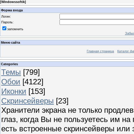
[
Windowssoftik
]
Форма входа
Логин:
Пароль:
запомнить
Забыл
Меню сайта
Главная страница
Каталог ф
Categories
Темы
[799]
Обои
[4122]
Иконки
[153]
Скринсейверы
[23]
Хранители экрана не только продлев
глаз, когда Вы не пользуетесь им н
есть встроенные скринсейверы или з