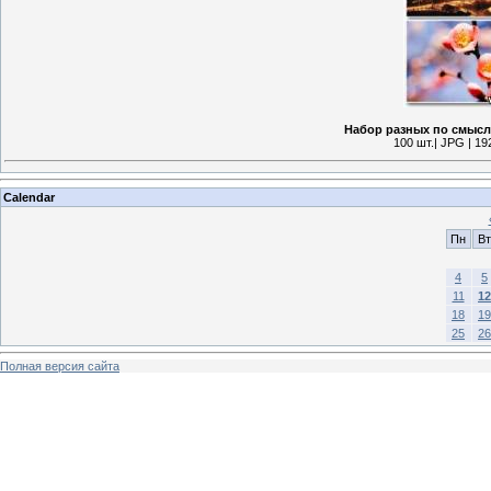
Набор разных по смысл
100 шт.| JPG | 19
Calendar
Пн
Вт
4
5
11
12
18
19
25
26
Полная версия сайта