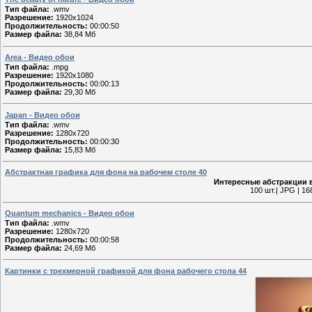
Тип файла:
.wmv
Разрешение:
1920x1024
Продолжительность:
00:00:50
Размер файла:
38,84 Мб
Area - Видео обои
Тип файла:
.mpg
Разрешение:
1920x1080
Продолжительность:
00:00:13
Размер файла:
29,30 Мб
Japan - Видео обои
Тип файла:
.wmv
Разрешение:
1280x720
Продолжительность:
00:00:30
Размер файла:
15,83 Мб
Абстрактная графика для фона на рабочем столе 40
Интересные абстракции в
100 шт.| JPG | 16
Quantum mechanics - Видео обои
Тип файла:
.wmv
Разрешение:
1280x720
Продолжительность:
00:00:58
Размер файла:
24,69 Мб
Картинки с трехмерной графикой для фона рабочего стола 44