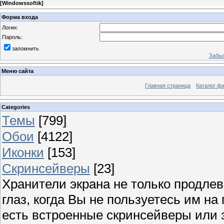
[
Windowssoftik
]
Форма входа
Логин:
Пароль:
запомнить
Забыл
Меню сайта
Главная страница
Каталог ф
Categories
Темы
[799]
Обои
[4122]
Иконки
[153]
Скринсейверы
[23]
Хранители экрана не только продлев
глаз, когда Вы не пользуетесь им н
есть встроенные скринсейверы или з