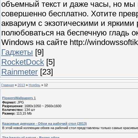
объемный текст и даже часы, но мы
совершенно бесплатно. Хотите прев
аквариум с экзотическими и яркими
полюбоваться на беспечную гладь о
Windows на сайте http://windowssoftik.
Гаджеты
[9]
RocketDock
[5]
Rainmeter
[23]
Главная
»
2013
»
Ноябрь
»
12
FlowersWallpapers 1
Формат:
JPG
Разрешение
: 1680x1050 ~ 2560x1600
Количество:
134 шт
Размер:
113,15 Mb
Красивые девушки - Обои на рабочий стол (2013)
В этой новой коллекции обоев на рабочий стол представлены только самые красивые
The beauty of nature - Видео обои