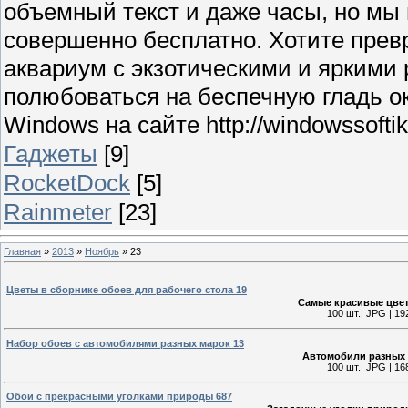
объемный текст и даже часы, но мы
совершенно бесплатно. Хотите прев
аквариум с экзотическими и яркими
полюбоваться на беспечную гладь о
Windows на сайте http://windowssoftik.
Гаджеты
[9]
RocketDock
[5]
Rainmeter
[23]
Главная
»
2013
»
Ноябрь
»
23
Цветы в сборнике обоев для рабочего стола 19
Самые красивые цве
100 шт.| JPG | 19
Набор обоев с автомобилями разных марок 13
Автомобили разных 
100 шт.| JPG | 16
Обои с прекрасными уголками природы 687