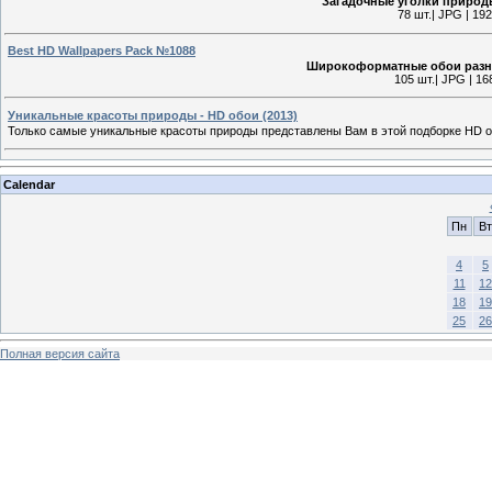
Загадочные уголки природ
78 шт.| JPG | 19
Best HD Wallpapers Pack №1088
Широкоформатные обои разно
105 шт.| JPG | 16
Уникальные красоты природы - HD обои (2013)
Только самые уникальные красоты природы представлены Вам в этой подборке HD об
Calendar
Пн
Вт
4
5
11
12
18
19
25
26
Полная версия сайта