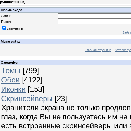
[
Windowssoftik
]
Форма входа
Логин:
Пароль:
запомнить
Забыл
Меню сайта
Главная страница
Каталог ф
Categories
Темы
[799]
Обои
[4122]
Иконки
[153]
Скринсейверы
[23]
Хранители экрана не только продлев
глаз, когда Вы не пользуетесь им н
есть встроенные скринсейверы или з