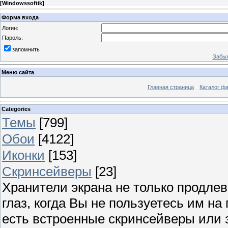
[
Windowssoftik
]
Форма входа
Логин:
Пароль:
запомнить
Забыл
Меню сайта
Главная страница
Каталог ф
Categories
Темы
[799]
Обои
[4122]
Иконки
[153]
Скринсейверы
[23]
Хранители экрана не только продлев
глаз, когда Вы не пользуетесь им н
есть встроенные скринсейверы или з