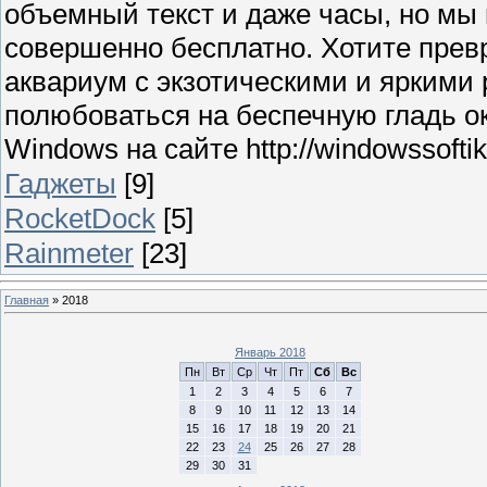
объемный текст и даже часы, но мы
совершенно бесплатно. Хотите прев
аквариум с экзотическими и яркими
полюбоваться на беспечную гладь о
Windows на сайте http://windowssoftik.
Гаджеты
[9]
RocketDock
[5]
Rainmeter
[23]
Главная
»
2018
Январь 2018
Пн
Вт
Ср
Чт
Пт
Сб
Вс
1
2
3
4
5
6
7
8
9
10
11
12
13
14
15
16
17
18
19
20
21
22
23
24
25
26
27
28
29
30
31