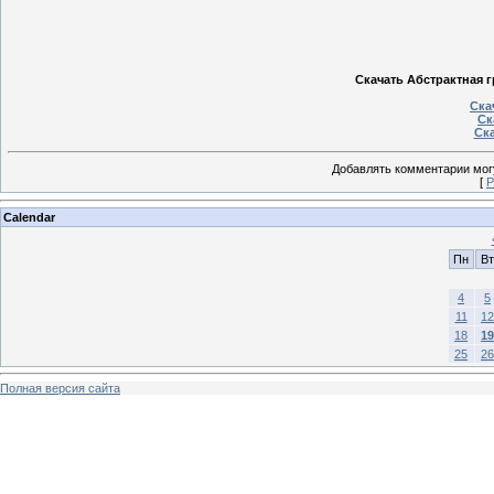
Скачать Абстрактная г
Ска
Ск
Ска
Добавлять комментарии могу
[
Р
Calendar
Пн
Вт
4
5
11
12
18
19
25
26
Полная версия сайта