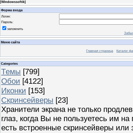
[
Windowssoftik
]
Форма входа
Логин:
Пароль:
запомнить
Забыл
Меню сайта
Главная страница
Каталог ф
Categories
Темы
[799]
Обои
[4122]
Иконки
[153]
Скринсейверы
[23]
Хранители экрана не только продлев
глаз, когда Вы не пользуетесь им н
есть встроенные скринсейверы или з