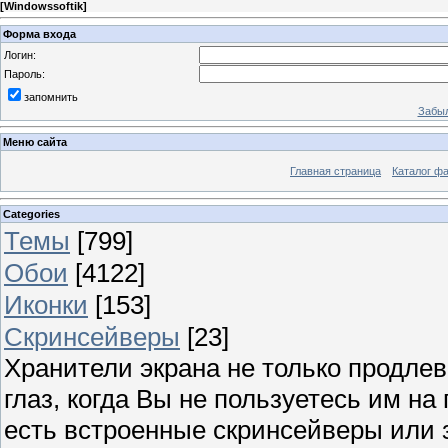
[
Windowssoftik
]
Форма входа
Логин:
Пароль:
запомнить
Забыл
Меню сайта
Главная страница
Каталог ф
Categories
Темы
[799]
Обои
[4122]
Иконки
[153]
Скринсейверы
[23]
Хранители экрана не только продлев
глаз, когда Вы не пользуетесь им н
есть встроенные скринсейверы или з