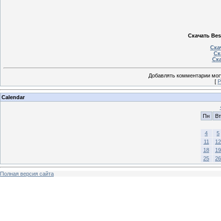
Скачать Bes
Ска
Ск
Ска
Добавлять комментарии могу
[
Р
Calendar
Пн
Вт
4
5
11
12
18
19
25
26
Полная версия сайта