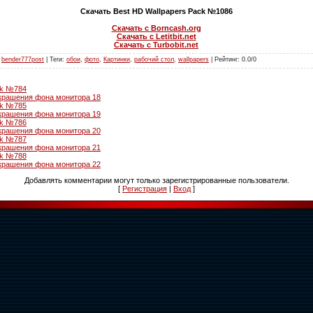
Скачать Best HD Wallpapers Pack №1086
Скачать с Borncash.org
Скачать с Letitbit.net
Скачать с Turbobit.net
:
bender777post
|
Теги
:
обои
,
фото
,
Картинки
,
рабочий стол
,
wallpapers
|
Рейтинг
:
0.0
/
0
ck №784
крашения фона монитора 18
ck №785
крашения фона монитора 19
ck №786
крашения фона монитора 20
ck №787
крашения фона монитора 21
ck №788
крашения фона монитора 22
Добавлять комментарии могут только зарегистрированные пользователи.
[
Регистрация
|
Вход
]