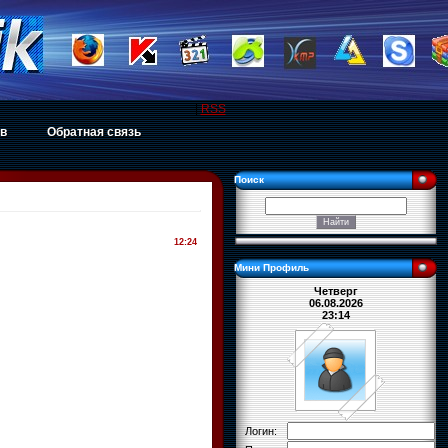
|
RSS
ов
Обратная связь
Поиск
12:24
Мини Профиль
Четверг
06.08.2026
23:14
Логин: