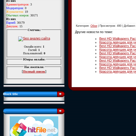
Из них
Администраторов:
3
Модераторов:
0
Журналистов:
19
Обычных юзеров:
30171
Из них
Парней:
30179
Категория
:
Обои
|
Просмотров
: 490 |
Добавил
Девушек:
15
Счетчик:
Другие новости по теме:
Best HD Wallpapers Pa
Красота девушек для у
Best HD Wallpapers Pa
Онлайн всего:
1
Красота девушек для у
Гостей:
1
Best HD Wallpapers Pa
Пользователей:
0
Красота девушек для у
Юзеры онлайн:
Best HD Wallpapers Pa
Красота девушек для у
Нас посетили:
Best HD Wallpapers Pa
Красота девушек для у
[
]
Полный список
Block title
...