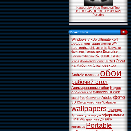
Kaspersky Virus Removal Tool
11.0.0.1245 DC 18.01.2013 RuS
Portable
Облако тегов
Windows 7
x86
x64
Ultimate
дефрагментация
иконки
WPI
настройка
girls
acronis
Девушки
фэнтези
Фантастика
Enterprise
Картинки
Edition
cyberlink
dvd
тема
Обои
Icons
downloader
corel
на Рабочий Стол
desktop
обои
Android
плагины
рабочий стол
Анимированные обои
Видео
обои
Windows
Dr.Web
cracked
фото
Adobe
excel
free
Converter
3D
Юмор
животные
Wallpaper
wallpapers
природа
оформление
Архитектура
города
Final
дизайн
Абстрактные
Portable
интерьер