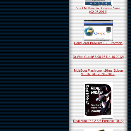
VSO Multimedia Software Suite
(02.07.2014)
Conqueror Browser 1.2 + Portable
Dr.Web CureIt! 6.00.16 [14.10.2012]
MultiBoot Flash gnom26rus Edition
v.3.16 (RUS/ENG/2012)
Real Hide IP 4.2.6.6 Portable (RUS)