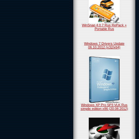
WinSnap 4.0.7 Rus RePack +
Portable Rus
Windows 7 Drivers Update
06.10.2012 (x32/x64)
Windows XP Pro SP3 VLK Rus
simplix edition x86 (20.08.2012)