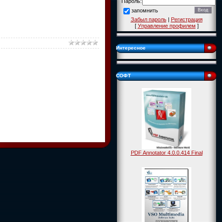
Пароль:
запомнить
Забыл пароль
|
Регистрация
[
Управление профилем
]
Интересное
СОФТ
PDF Annotator 4.0.0.414 Final