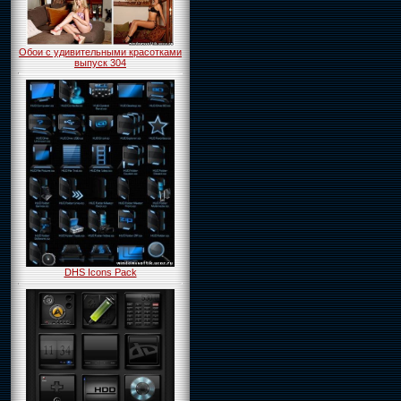
Обои с удивительными красотками
выпуск 304
DHS Icons Pack