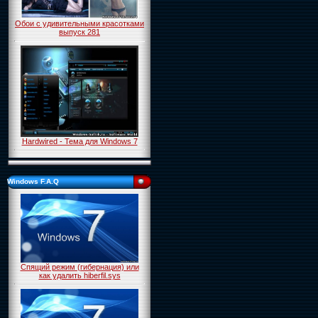
Обои с удивительными красотками
выпуск 281
Hardwired - Тема для Windows 7
Windows F.A.Q
Спящий режим (гибернация) или
как удалить hiberfil.sys