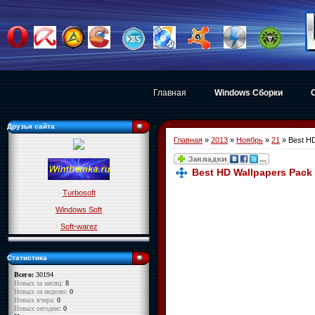
Главная
Windows Сборки
Друзья сайта
Главная
»
2013
»
Ноябрь
»
21
» Best H
Best HD Wallpapers Pac
Turbosoft
Windows Soft
Soft-warez
Статистика
Всего:
30194
Новых за месяц:
8
Новых за неделю:
0
Новых вчера:
0
Новых сегодня
: 0