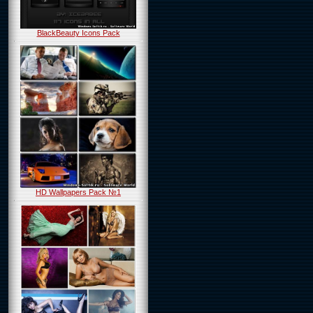
BlackBeauty Icons Pack
HD Wallpapers Pack №1