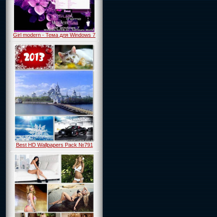
Girl modern - Тема для Windows 7
Best HD Wallpapers Pack №791