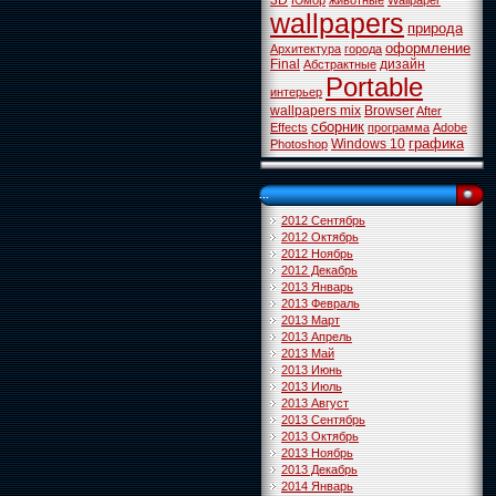
3D
Юмор
животные
Wallpaper
wallpapers
природа
оформление
Архитектура
города
Final
дизайн
Абстрактные
Portable
интерьер
wallpapers mix
Browser
After
сборник
Effects
программа
Adobe
графика
Windows 10
Photoshop
...
2012 Сентябрь
2012 Октябрь
2012 Ноябрь
2012 Декабрь
2013 Январь
2013 Февраль
2013 Март
2013 Апрель
2013 Май
2013 Июнь
2013 Июль
2013 Август
2013 Сентябрь
2013 Октябрь
2013 Ноябрь
2013 Декабрь
2014 Январь