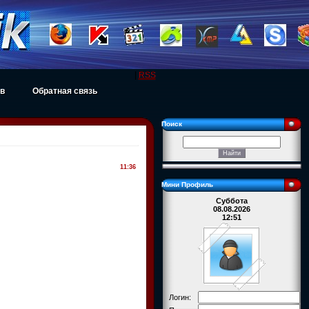
|
RSS
ов
Обратная связь
Поиск
11:36
Мини Профиль
Суббота
08.08.2026
12:51
Логин: