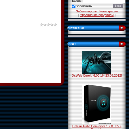
Пароль:
запомнить
Забыл пароль
|
Регистрация
[
Управление профилем
]
Интересное
СОФТ
Dr.Web CureIt! 6.00.16 [23.08.2012]
Helium Audio Converter 1.7.0.335 +