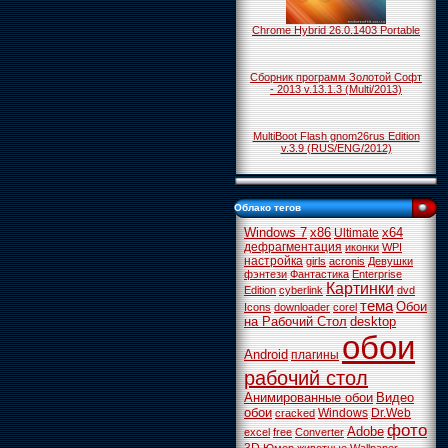
Chrome Hybrid 26.0.1403 Portable
Сборник программ Золотой Софт
- 2013 v.13.1.3 (Multi/2013)
MultiBoot Flash gnom26rus Edition
v.3.9 (RUS/ENG/2012)
Облако тегов
Windows 7
x86
x64
Ultimate
дефрагментация
иконки
WPI
настройка
girls
acronis
Девушки
фэнтези
Фантастика
Enterprise
Картинки
Edition
cyberlink
dvd
тема
Обои
Icons
downloader
corel
на Рабочий Стол
desktop
обои
Android
плагины
рабочий стол
Анимированные обои
Видео
обои
Windows
Dr.Web
cracked
фото
Adobe
excel
free
Converter