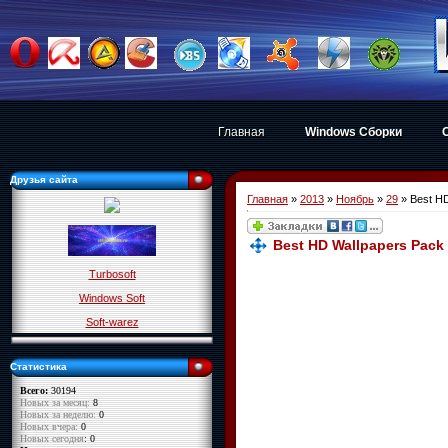
Главная
Windows Сборки
Друзья сайта
Главная
»
2013
»
Ноябрь
»
29
» Best H
Best HD Wallpapers Pac
Turbosoft
Windows Soft
Soft-warez
Статистика
Всего:
30194
Новых за месяц:
8
Новых за неделю:
0
Новых вчера:
0
Новых сегодня
: 0