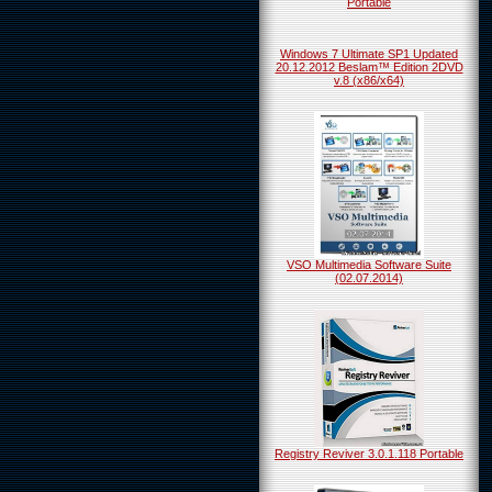
Portable
Windows 7 Ultimate SP1 Updated
20.12.2012 Beslam™ Edition 2DVD
v.8 (x86/x64)
VSO Multimedia Software Suite
(02.07.2014)
Registry Reviver 3.0.1.118 Portable