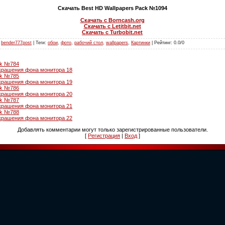
Скачать Best HD Wallpapers Pack №1094
Скачать с Borncash.org
Скачать с Letitbit.net
Скачать с Turbobit.net
:
bender777post
|
Теги
:
обои
,
фото
,
рабочий стол
,
wallpapers
,
Картинки
|
Рейтинг
:
0.0
/
0
ck №784
крашения фона монитора 18
ck №785
крашения фона монитора 19
ck №786
крашения фона монитора 20
ck №787
крашения фона монитора 21
ck №788
крашения фона монитора 22
Добавлять комментарии могут только зарегистрированные пользователи.
[
Регистрация
|
Вход
]