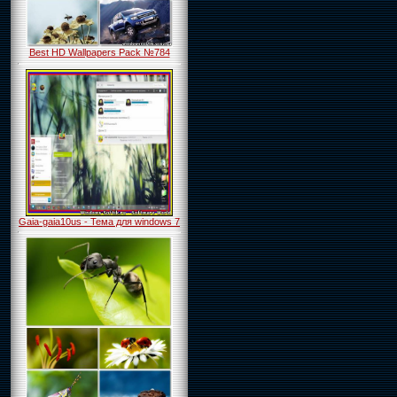
Best HD Wallpapers Pack №784
Gaia-gaia10us - Тема для windows 7