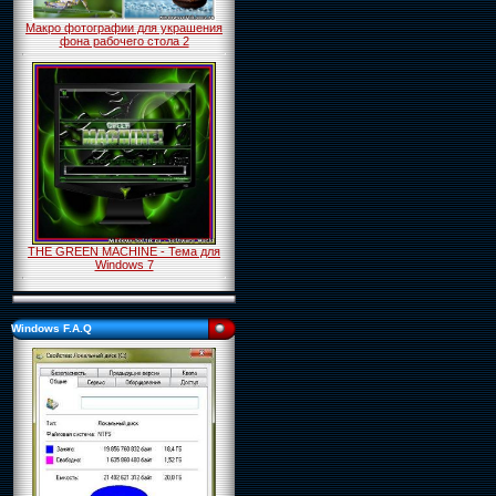
Макро фотографии для украшения
фона рабочего стола 2
THE GREEN MACHINE - Тема для
Windows 7
Windows F.A.Q