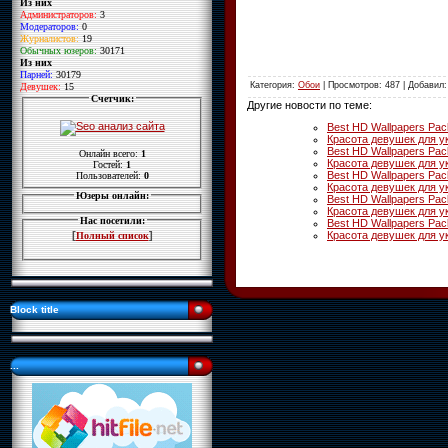
Из них
Администраторов:
3
Модераторов:
0
Журналистов:
19
Обычных юзеров:
30171
Из них
Парней:
30179
Категория
:
Обои
|
Просмотров
: 487 |
Добавил
Девушек:
15
Счетчик:
Другие новости по теме:
Best HD Wallpapers Pa
Красота девушек для у
Best HD Wallpapers Pa
Онлайн всего:
1
Красота девушек для у
Гостей:
1
Best HD Wallpapers Pa
Пользователей:
0
Красота девушек для у
Юзеры онлайн:
Best HD Wallpapers Pa
Красота девушек для у
Нас посетили:
Best HD Wallpapers Pa
Красота девушек для у
[
]
Полный список
Block title
...