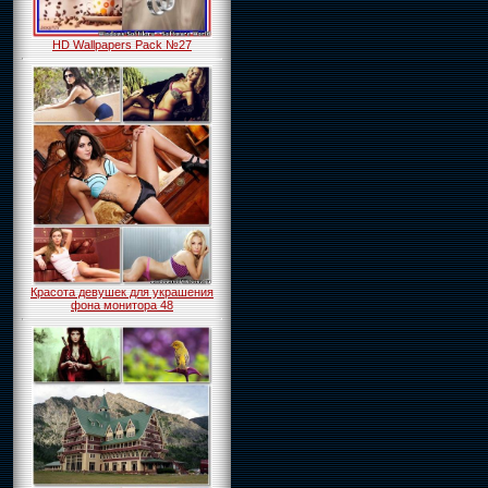
HD Wallpapers Pack №27
Красота девушек для украшения
фона монитора 48