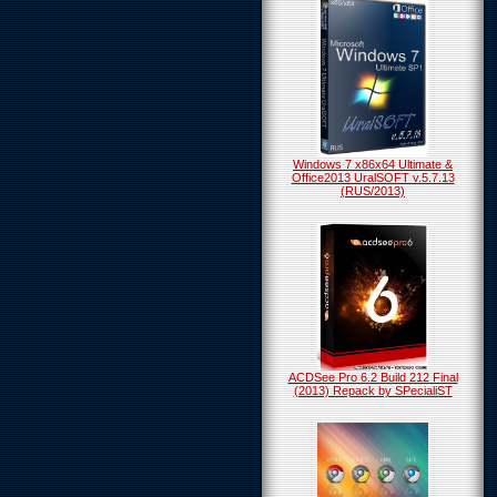
Windows 7 x86x64 Ultimate &
Office2013 UralSOFT v.5.7.13
(RUS/2013)
ACDSee Pro 6.2 Build 212 Final
(2013) Repack by SPecialiST