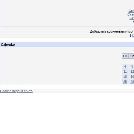
Ска
Ска
Ск
Добавлять комментарии могу
[
Р
Calendar
Пн
Вт
4
5
11
12
18
19
25
26
Полная версия сайта