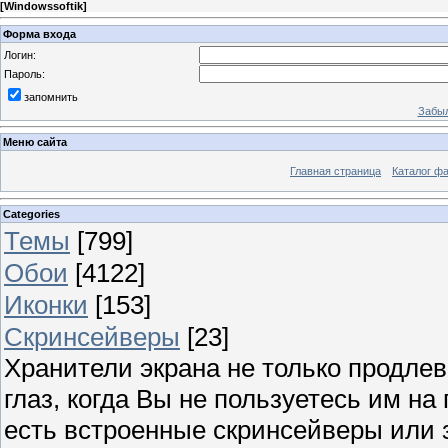
[
Windowssoftik
]
Форма входа
Логин:
Пароль:
запомнить
Забыл
Меню сайта
Главная страница
Каталог ф
Categories
Темы
[799]
Обои
[4122]
Иконки
[153]
Скринсейверы
[23]
Хранители экрана не только продлев
глаз, когда Вы не пользуетесь им н
есть встроенные скринсейверы или з