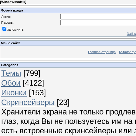
[
Windowssoftik
]
Форма входа
Логин:
Пароль:
запомнить
Забыл
Меню сайта
Главная страница
Каталог ф
Categories
Темы
[799]
Обои
[4122]
Иконки
[153]
Скринсейверы
[23]
Хранители экрана не только продлев
глаз, когда Вы не пользуетесь им н
есть встроенные скринсейверы или з