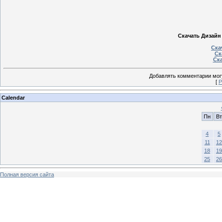
Скачать Дизайн
Ска
Ск
Ска
Добавлять комментарии могу
[
Р
Calendar
Пн
Вт
4
5
11
12
18
19
25
26
Полная версия сайта