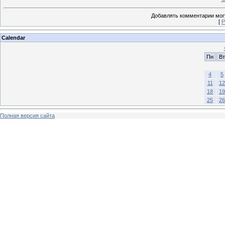
Добавлять комментарии могу
[
Р
Calendar
Пн
Вт
4
5
11
12
18
19
25
26
Полная версия сайта