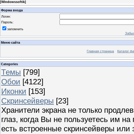
[
Windowssoftik
]
Форма входа
Логин:
Пароль:
запомнить
Забыл
Меню сайта
Главная страница
Каталог ф
Categories
Темы
[799]
Обои
[4122]
Иконки
[153]
Скринсейверы
[23]
Хранители экрана не только продлев
глаз, когда Вы не пользуетесь им н
есть встроенные скринсейверы или з