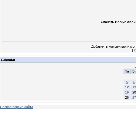
Скачать Новые обои 
Добавлять комментарии могу
[
Р
Calendar
Пн
Вт
5
6
12
13
19
20
26
27
Полная версия сайта