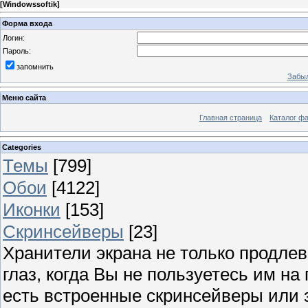
[
Windowssoftik
]
Форма входа
Логин:
Пароль:
запомнить
Забыл
Меню сайта
Главная страница
Каталог ф
Categories
Темы
[799]
Обои
[4122]
Иконки
[153]
Скринсейверы
[23]
Хранители экрана не только продлев
глаз, когда Вы не пользуетесь им н
есть встроенные скринсейверы или з