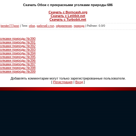
Скачать Обои с прекрасными уголками природы 686
Скачать с Borncash.org
Скачать с Letitbit.net
Скачать с Turbobit.net
:
bender777post
|
Теги
:
обои
,
рабочий стол
,
оформление
,
природа
|
Рейтинг
:
0.0
/
0
голками природы №390
голками природы №391
голками природы №392
голками природы №393
голками природы №394
голками природы №395
голками природы №396
голками природы №397
голками природы №398
голками природы №399
Добавлять комментарии могут только зарегистрированные пользователи.
[
Регистрация
|
Вход
]