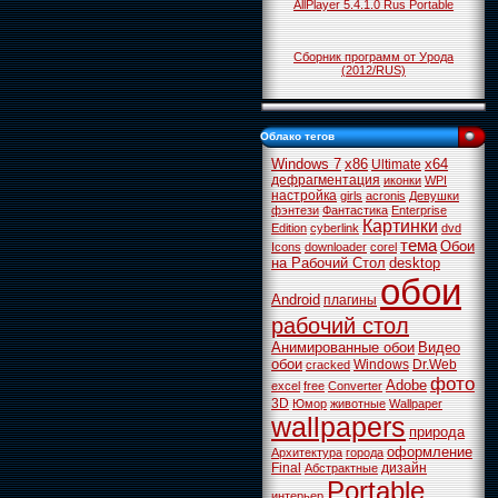
AllPlayer 5.4.1.0 Rus Portable
Сборник программ от Урода
(2012/RUS)
Облако тегов
Windows 7
x86
x64
Ultimate
дефрагментация
иконки
WPI
настройка
girls
acronis
Девушки
фэнтези
Фантастика
Enterprise
Картинки
Edition
cyberlink
dvd
тема
Обои
Icons
downloader
corel
на Рабочий Стол
desktop
обои
Android
плагины
рабочий стол
Анимированные обои
Видео
обои
Windows
Dr.Web
cracked
фото
Adobe
excel
free
Converter
3D
Юмор
животные
Wallpaper
wallpapers
природа
оформление
Архитектура
города
Final
дизайн
Абстрактные
Portable
интерьер