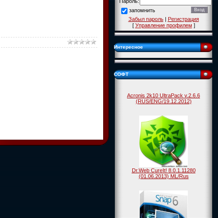
Пароль:
запомнить
Забыл пароль
|
Регистрация
[
Управление профилем
]
Интересное
СОФТ
Acronis 2k10 UltraPack v.2.6.6
(RUS/ENG/19.12.2012)
Dr.Web CureIt! 8.0.1.11280
(01.06.2013) ML/Rus