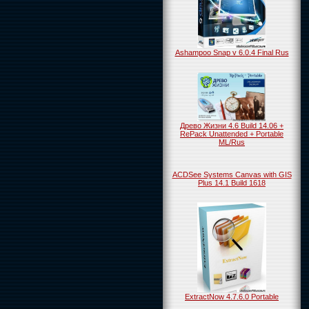
Ashampoo Snap v 6.0.4 Final Rus
Древо Жизни 4.6 Build 14.06 +
RePack Unattended + Portable
ML/Rus
ACDSee Systems Canvas with GIS
Plus 14.1 Build 1618
ExtractNow 4.7.6.0 Portable