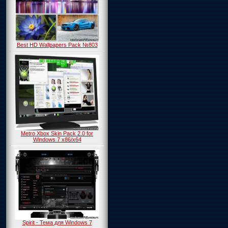
Best HD Wallpapers Pack №803
Metro Xbox Skin Pack 2.0 for
Windows 7 x86/x64
Spirit - Тема для Windows 7