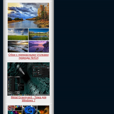
Обои с прекрасными уголками
природы №414
Metal Graveyard - Тема для
Windows 7