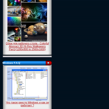
Обои для рабочего стола - Colorful
Abstract 3D Hi-Res Wallpapers
Part1(1280x800 to 2560x1600)
Windows F.A.Q
Что такое реестр Windows и как он
работает ?