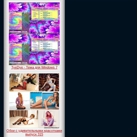
TyeDye - Тема для Windows 7
Обои с удивительными красотками
выпуск 315