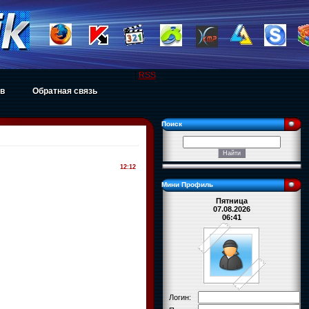
|
RSS
ов
Обратная связь
Поиск
12:12
Мини Профиль
Пятница
07.08.2026
06:41
Логин: