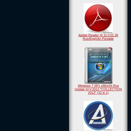
Adobe Reader XI 11.0.01.36
Rus/Eng/Ukr Portable
Windows 7 SP1 x86/x64 Rus
Update IV-V.2012 "COLLECTION
2012" (22 in 1)