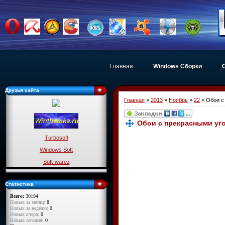
Главная
Windows Сборки
Друзья сайта
Главная
»
2013
»
Ноябрь
»
22
» Обои с
Обои с прекрасными уг
Turbosoft
Windows Soft
Soft-warez
Статистика
Всего:
30194
Новых за месяц:
8
Новых за неделю:
0
Новых вчера:
0
Новых сегодня
: 0