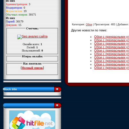
Из них
Администраторов:
3
Модераторов:
0
Журналистов:
19
Обычных юзеров:
30171
Из них
Парней:
30179
Категория
:
Обои
|
Просмотров
: 483 |
Добавил
Девушек:
15
Счетчик:
Другие новости по теме:
Обои с прекрасными у
Обои с прекрасными у
Обои с прекрасными у
Онлайн всего:
1
Обои с прекрасными у
Гостей:
1
Обои с прекрасными у
Пользователей:
0
Обои с прекрасными у
Юзеры онлайн:
Обои с прекрасными у
Обои с прекрасными у
Нас посетили:
Обои с прекрасными у
Обои с прекрасными у
[
]
Полный список
Block title
...