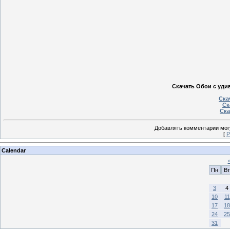
Скачать Обои с уди
Ска
Ск
Ска
Добавлять комментарии могу
[
Р
Calendar
Пн
Вт
3
4
10
11
17
18
24
25
31