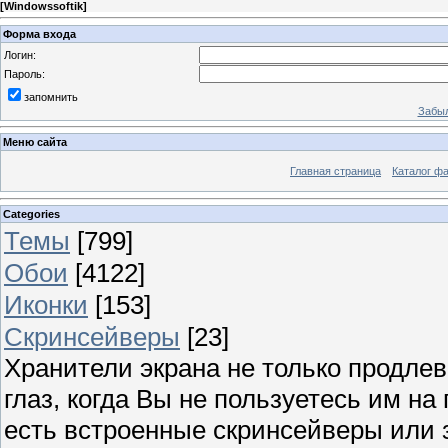
[
Windowssoftik
]
Форма входа
Логин:
Пароль:
запомнить
Забыл
Меню сайта
Главная страница
Каталог ф
Categories
Темы
[799]
Обои
[4122]
Иконки
[153]
Скринсейверы
[23]
Хранители экрана не только продлев
глаз, когда Вы не пользуетесь им н
есть встроенные скринсейверы или з