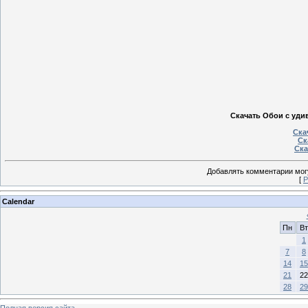
Скачать Обои с уди
Ска
Ск
Ска
Добавлять комментарии могу
[
Р
Calendar
Пн
Вт
1
7
8
14
15
21
22
28
29
Полная версия сайта