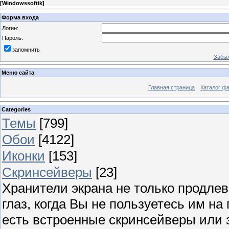
[
Windowssoftik
]
Форма входа
Логин:
Пароль:
запомнить
Забыл
Меню сайта
Главная страница
Каталог ф
Categories
Темы
[799]
Обои
[4122]
Иконки
[153]
Скринсейверы
[23]
Хранители экрана не только продлев
глаз, когда Вы не пользуетесь им н
есть встроенные скринсейверы или з