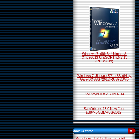
Windows 7 x86x64 Ultimate &
Office2013 UralSOFT v.5.7.13
(RUS/2013)
Windows 7 Ultimate SP1 x86/x64 by
GarixBOSSS (2012/RUS) 2DVD
SMPlayer 0.8.2 Build 4914
SamDrivers 13.0 New Year
(х86/x64/ML/RUS/2012)
Облако тегов
Windows 7
x86
x64
Ultimate