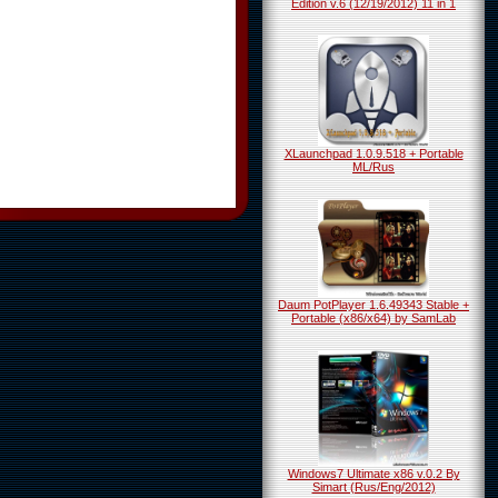
Edition v.6 (12/19/2012) 11 in 1
XLaunchpad 1.0.9.518 + Portable
ML/Rus
Daum PotPlayer 1.6.49343 Stable +
Portable (x86/x64) by SamLab
Windows7 Ultimate x86 v.0.2 By
Simart (Rus/Eng/2012)