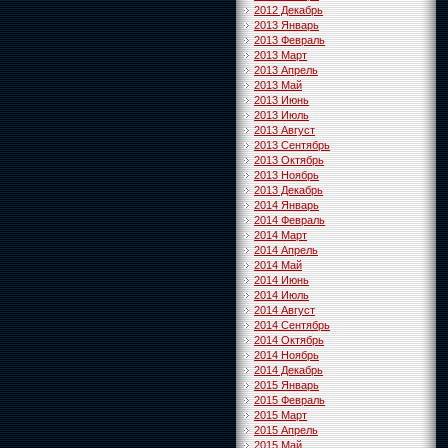
2012 Декабрь
2013 Январь
2013 Февраль
2013 Март
2013 Апрель
2013 Май
2013 Июнь
2013 Июль
2013 Август
2013 Сентябрь
2013 Октябрь
2013 Ноябрь
2013 Декабрь
2014 Январь
2014 Февраль
2014 Март
2014 Апрель
2014 Май
2014 Июнь
2014 Июль
2014 Август
2014 Сентябрь
2014 Октябрь
2014 Ноябрь
2014 Декабрь
2015 Январь
2015 Февраль
2015 Март
2015 Апрель
2015 Май