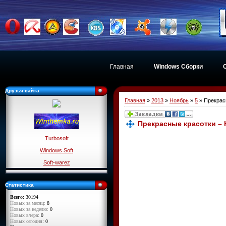
Главная
Windows Сборки
Друзья сайта
Главная
»
2013
»
Ноябрь
»
5
» Прекрас
Прекрасные красотки – 
Turbosoft
Windows Soft
Soft-warez
Статистика
Всего:
30194
Новых за месяц:
8
Новых за неделю:
0
Новых вчера:
0
Новых сегодня
: 0