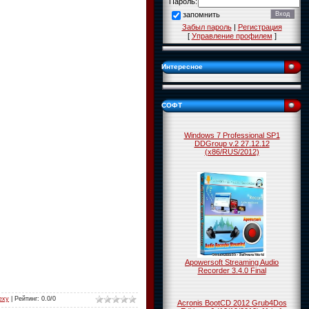
Пароль:
запомнить
Забыл пароль
|
Регистрация
[
Управление профилем
]
Интересное
СОФТ
Windows 7 Professional SP1
DDGroup v.2 27.12.12
(х86/RUS/2012)
Apowersoft Streaming Audio
Recorder 3.4.0 Final
exy
|
Рейтинг
:
0.0
/
0
Acronis BootCD 2012 Grub4Dos