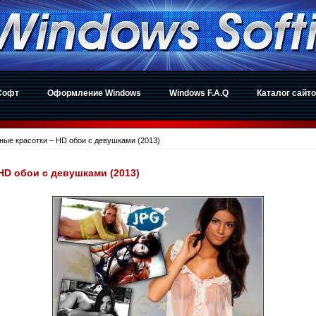
Софт
Оформление Windows
Windows F.A.Q
Каталог сайт
ные красотки – HD обои с девушками (2013)
HD обои с девушками (2013)