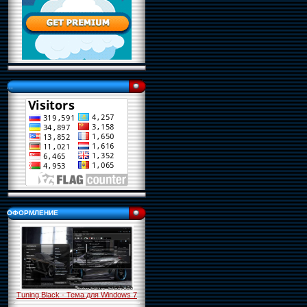
...
ОФОРМЛЕНИЕ
Tuning Black - Тема для Windows 7