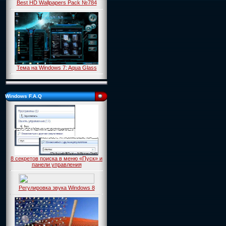
Best HD Wallpapers Pack №784
Тема на Windows 7: Aqua Glass
Windows F.A.Q
8 секретов поиска в меню «Пуск» и
панели управления
Регулировка звука Windows 8