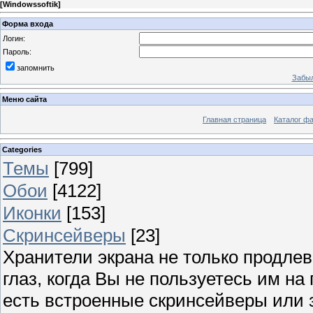
[
Windowssoftik
]
Форма входа
Логин:
Пароль:
запомнить
Забыл
Меню сайта
Главная страница
Каталог ф
Categories
Темы
[799]
Обои
[4122]
Иконки
[153]
Скринсейверы
[23]
Хранители экрана не только продлев
глаз, когда Вы не пользуетесь им н
есть встроенные скринсейверы или з