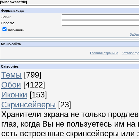
[
Windowssoftik
]
Форма входа
Логин:
Пароль:
запомнить
Забыл
Меню сайта
Главная страница
Каталог ф
Categories
Темы
[799]
Обои
[4122]
Иконки
[153]
Скринсейверы
[23]
Хранители экрана не только продлев
глаз, когда Вы не пользуетесь им н
есть встроенные скринсейверы или з