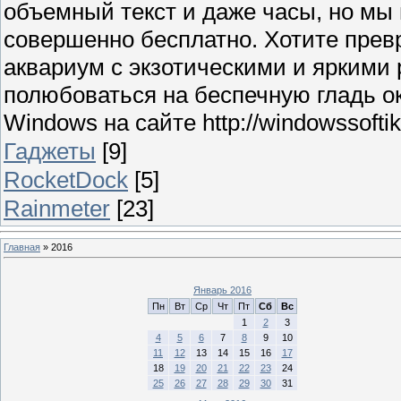
объемный текст и даже часы, но мы
совершенно бесплатно. Хотите прев
аквариум с экзотическими и яркими
полюбоваться на беспечную гладь о
Windows на сайте http://windowssoftik.
Гаджеты
[9]
RocketDock
[5]
Rainmeter
[23]
Главная
»
2016
Январь 2016
Пн
Вт
Ср
Чт
Пт
Сб
Вс
1
2
3
4
5
6
7
8
9
10
11
12
13
14
15
16
17
18
19
20
21
22
23
24
25
26
27
28
29
30
31