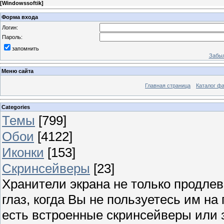
[
Windowssoftik
]
Форма входа
Логин:
Пароль:
запомнить
Забыл
Меню сайта
Главная страница
Каталог ф
Categories
Темы
[799]
Обои
[4122]
Иконки
[153]
Скринсейверы
[23]
Хранители экрана не только продлев
глаз, когда Вы не пользуетесь им н
есть встроенные скринсейверы или з