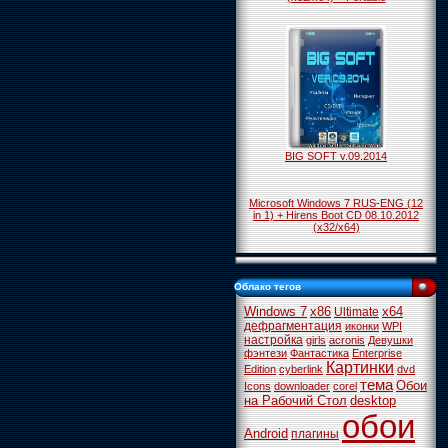
BIG SOFT v.09.2014
Microsoft Windows 7 RUS-ENG (12
in 1) + Hirens Boot CD 08.10.2012
(х32/х64)
Облако тегов
Windows 7
x86
x64
Ultimate
дефрагментация
иконки
WPI
настройка
girls
acronis
Девушки
фэнтези
Фантастика
Enterprise
Картинки
Edition
cyberlink
dvd
тема
Обои
Icons
downloader
corel
на Рабочий Стол
desktop
обои
Android
плагины