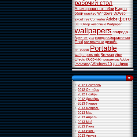
рабочий стол
Анимированные обои
Видео
обои
Windows
Dr.Web
cracked
фото
Adobe
excel
free
Converter
3D
Юмор
животные
Wallpaper
wallpapers
природа
оформление
Архитектура
города
Final
дизайн
Абстрактные
Portable
интерьер
wallpapers mix
Browser
After
сборник
Effects
программа
Adobe
графика
Windows 10
Photoshop
...
2012 Сентябрь
2012 Октябрь
2012 Ноябрь
2012 Декабрь
2013 Январь
2013 Февраль
2013 Март
2013 Апрель
2013 Май
2013 Июнь
2013 Июль
2013 Август