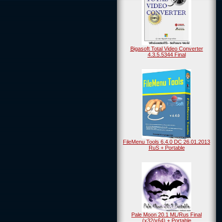
Bigasoft Total Video Converter
4.3.5.5344 Final
FileMenu Tools 6.4.0 DC 26.01.2013
RuS + Portable
Pale Moon 20.1 ML/Rus Final
(x32/x64) + Portable