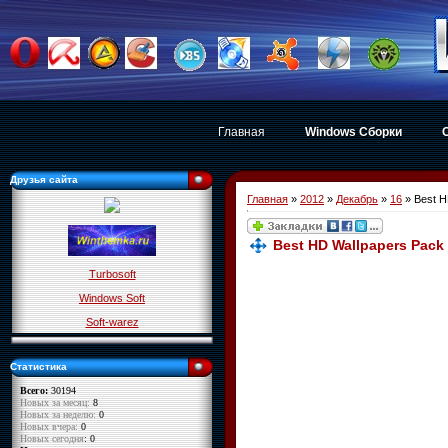
Главная
Windows Сборки
Друзья сайта
Главная
»
2012
»
Декабрь
»
16
» Best H
Best HD Wallpapers Pac
Turbosoft
Windows Soft
Soft-warez
Статистика
Всего:
30194
Новых за месяц:
8
Новых за неделю:
0
Новых вчера:
0
Новых сегодня
: 0