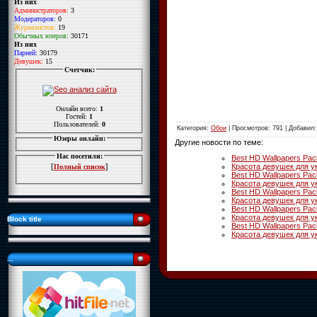
Из них
Администраторов:
3
Модераторов:
0
Журналистов:
19
Обычных юзеров:
30171
Из них
Парней:
30179
Девушек:
15
Счетчик:
Онлайн всего:
1
Гостей:
1
Пользователей:
0
Категория
:
Обои
|
Просмотров
: 791 |
Добавил
Юзеры онлайн:
Другие новости по теме:
Нас посетили:
Best HD Wallpapers Pa
Красота девушек для у
[
]
Полный список
Best HD Wallpapers Pa
Красота девушек для у
Best HD Wallpapers Pa
Красота девушек для у
Best HD Wallpapers Pa
Красота девушек для у
Block title
Best HD Wallpapers Pa
Красота девушек для у
...