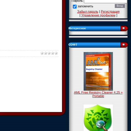
Пароль:
запомнить
Забыл пароль
|
Регистрация
[
Управление профилем
]
Интересное
СОФТ
AML Free Registry Cleaner 4.25 +
Portable