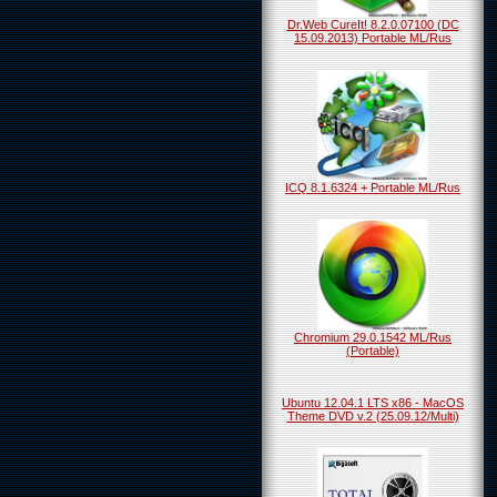
Dr.Web CureIt! 8.2.0.07100 (DC
15.09.2013) Portable ML/Rus
ICQ 8.1.6324 + Portable ML/Rus
Chromium 29.0.1542 ML/Rus
(Portable)
Ubuntu 12.04.1 LTS x86 - MacOS
Theme DVD v.2 (25.09.12/Multi)