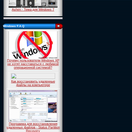
Ashen - Тема для Windows 7
Windows F.A.Q
Почему пользователи Windows XP
не хотят расставаться с любимой
операционной системой?
Как восстановить удаленные
файлы на компьютере
Программа для восстановления
удаленных файлов - Status Partition
Recovery