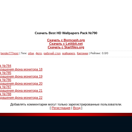
Скачать Best HD Wallpapers Pack №790
Скачать с Borncash.org
Скачать с Letitbit.net
Скачать с Startfiles.org
:
bender777post
|
Теги
:
обои
,
фото
,
рабочий стол
,
wallpapers
,
Картинки
|
Рейтинг
:
0.0
/
0
ck №784
крашения фона монитора 18
ck №785
крашения фона монитора 19
ck №786
крашения фона монитора 20
ck №787
крашения фона монитора 21
ck №788
крашения фона монитора 22
Добавлять комментарии могут только зарегистрированные пользователи.
[
Регистрация
|
Вход
]