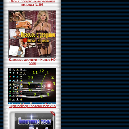
Обои с прекрасными уголками
природы №396
Красивые девушки – Новые HD
обои
Скринсейвер TheAeroClock 2.55