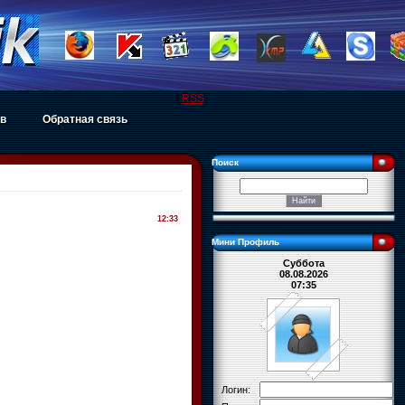
|
RSS
ов
Обратная связь
Поиск
12:33
Мини Профиль
Суббота
08.08.2026
07:35
Логин: